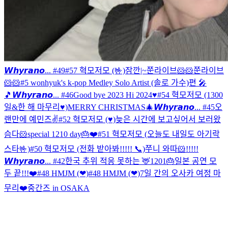
𝙒𝙝𝙮𝙧𝙖𝙣𝙤... #49
#57 혁모저모 (🤟)
잠깐|~
쭌라이브🐹🐹
쭌라이브
🐹🐹
#5 wonhyuk's k-pop Medley Solo Artist (솔로 가수)편 🎤
🎵
𝙒𝙝𝙮𝙧𝙖𝙣𝙤... #46
Good bye 2023 Hi 2024♥
#54 혁모저모 (1300
일&한 해 마무리♥)
MERRY CHRISTMAS🎄
𝙒𝙝𝙮𝙧𝙖𝙣𝙤... #45
오
랜만에 예민즈✌️
#52 혁모저모 (♥)
늦은 시간에 보고싶어서 보러왔
슴다🐹
special 1210 day🎂❤️
#51 혁모저모 (오늘도 내일도 아기락
스타🤟)
#50 혁모저모 (전화 받아봐!!!!! 📞)
쭈니 와따🐹!!!!!
𝙒𝙝𝙮𝙧𝙖𝙣𝙤... #42
한국 추위 적응 못하는 🦌
1201🎂
일본 공연 모
두 끝!!!❤️
#48 HMJM (❤)
#48 HMJM (❤)
7일 간의 오사카 여정 마
무리❤️
중간즈 in OSAKA