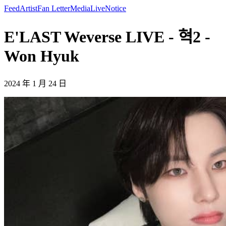
Feed
Artist
Fan Letter
Media
Live
Notice
E'LAST Weverse LIVE - 혁2 -
Won Hyuk
2024 年 1 月 24 日