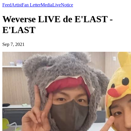
Feed
Artist
Fan Letter
Media
Live
Notice
Weverse LIVE de E'LAST -
E'LAST
Sep 7, 2021