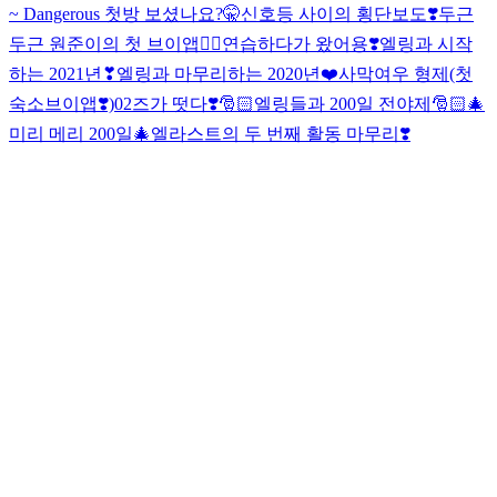
~ Dangerous 첫방 보셨나요?🤫
신호등 사이의 횡단보도❣️
두근
두근 원준이의 첫 브이앱✌🏻
연습하다가 왔어용❣️
엘링과 시작
하는 2021년❣
엘링과 마무리하는 2020년❤️
사막여우 형제(첫
숙소브이앱❣️)
02즈가 떳다❣️
🎅🏻엘링들과 200일 전야제🎅🏻
🎄
미리 메리 200일🎄
엘라스트의 두 번째 활동 마무리❣️