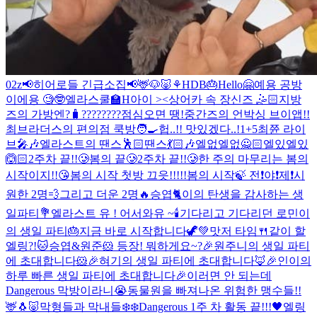
02z
📢히어로들 긴급소집📢
🦌🐶🐷⚘
HDB🎂
Hello🤗
예용 공방
이에용 🧐🤓
엘라스쿨🏫
H아이 ><
상어카 속 장신즈 🤹🏻
지방
즈의 가방엔?🧳
????????
점심오면 땡!
중간즈의 언박싱 브이앱!!
최브라더스의 편의점 쿡방🧑‍🍳
헙..!! 맛있겠다..!
1+5
최쮼 라이
브🎤🎶
엘라스트의 땐스🕺🏻땐스💃🏻🎶
엘없엘없🙅🏻엘있엘있
🙆🏻
2주차 끝!!🥲
봄의 끝🥲
2주차 끝!!🥲
한 주의 마무리는 봄의
시작이지!!😘
봄의 시작 첫방 끄읏!!!!!
봄의 시작🍃 전❗️야❗️제❗️
시
원한 2명💨그리고 더운 2명🔥
승엽🐈이의 탄생을 감사하는 생
일파티💐
엘라스트 유 ! 어서와유 ~
🕯
기다리고 기다리던 로민이
의 생일 파티🎂지금 바로 시작합니다🦖💚
맛저 타임🍴같이 할
엘링?!
🐱승엽&원준🐹 등장! 뭐하게요~?
🎉원주니의 생일 파티
에 초대합니다🐹🎉
혀기의 생일 파티에 초대합니다🦊🎉
인이의
하루 빠른 생일 파티에 초대합니다🎉
이러면 안 되는데
Dangerous 막방이라니😭
동물원을 빠져나온 위험한 맹수들!!
🦌🐧🐷
막형들과 막내들❄️❄️
Dangerous 1주 차 활동 끝!!!🖤
엘링