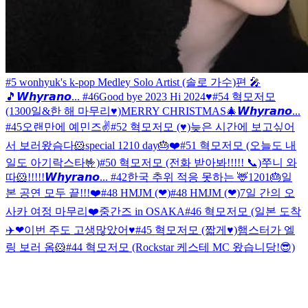
#5 wonhyuk's k-pop Medley Solo Artist (솔로 가수)편 🎤
🎵
𝙒𝙝𝙮𝙧𝙖𝙣𝙤... #46
Good bye 2023 Hi 2024♥
#54 혁모저모
(1300일&한 해 마무리♥)
MERRY CHRISTMAS🎄
𝙒𝙝𝙮𝙧𝙖𝙣𝙤...
#45
오랜만에 예민즈✌️
#52 혁모저모 (♥)
늦은 시간에 보고싶어
서 보러왔슴다🐹
special 1210 day🎂❤️
#51 혁모저모 (오늘도 내
일도 아기락스타🤟)
#50 혁모저모 (전화 받아봐!!!!! 📞)
쭈니 와
따🐹!!!!!
𝙒𝙝𝙮𝙧𝙖𝙣𝙤... #42
한국 추위 적응 못하는 🦌
1201🎂
일
본 공연 모두 끝!!!❤️
#48 HMJM (❤)
#48 HMJM (❤)
7일 간의 오
사카 여정 마무리❤️
중간즈 in OSAKA
#46 혁모저모 (일본 도착
✈️❤
이번 주도 고생많았어♥
#45 혁모저모 (짧게♥)
햄스터가 엘
링 보러 옴🐹
#44 혁모저모 (Rockstar 케스테 MC 왔습니당!😎)