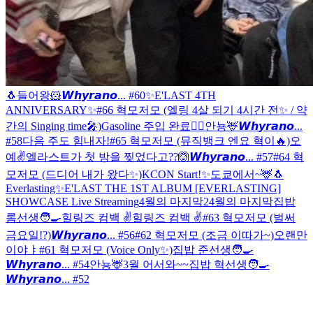
🐧
들어왕🐹
𝙒𝙝𝙮𝙧𝙖𝙣𝙤... #60
✨E'LAST 4TH
ANNIVERSARY✨
#66 혁모저모 (엘링 4살 되기 4시간 전✨ / 약
간의 Singing time🎤)
Gasoline 주입 완료❤️‍🔥
안뇽🦌
𝙒𝙝𝙮𝙧𝙖𝙣𝙤...
#58
다음 주도 힘내자!
#65 혁모저모 (뮤직뱅크 엔요 혁이🔥)
오
예✌️
엘라스트가 첫 방을 찢었다고??🙆
𝙒𝙝𝙮𝙧𝙖𝙣𝙤... #57
#64 혁
모저모 (드디어 내가 왔다✨)
KCON Start!✨
도쿄에서~🦌
🐧
Everlasting✨
E'LAST THE 1ST ALBUM [EVERLASTING]
SHOWCASE Live Streaming
4월의 마지막2
4월의 마지막
집밥
롬선생🧑‍🍳
힐링즈 컴백 ✌️
힐링즈 컴백 ✌️
#63 혁모저모 (벌써
금요일!?)
𝙒𝙝𝙮𝙧𝙖𝙣𝙤... #56
#62 혁모저모 (조금 이따가~)
오랜만
이야ㅑ
#61 혁모저모 (Voice Only✨)
집밥 준선생🧑‍🍳
𝙒𝙝𝙮𝙧𝙖𝙣𝙤... #54
안뇽🦌
3월 어서와~~
집밥 혁선생🧑‍🍳
𝙒𝙝𝙮𝙧𝙖𝙣𝙤... #52