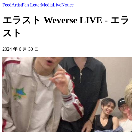
Feed
Artist
Fan Letter
Media
Live
Notice
エラスト Weverse LIVE - エラ
スト
2024 年 6 月 30 日