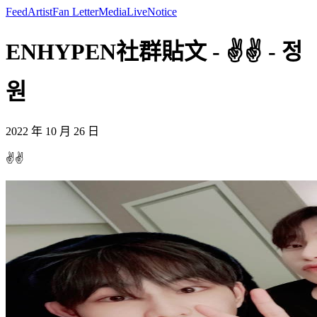
Feed
Artist
Fan Letter
Media
Live
Notice
ENHYPEN社群貼文 - ✌️✌️ - 정
원
2022 年 10 月 26 日
✌️✌️