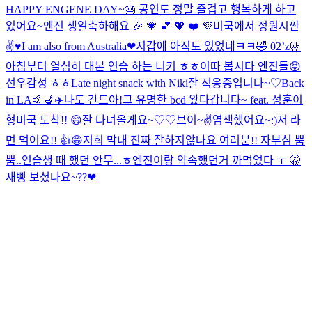
HAPPY ENGENE DAY~🎂 공연도 정말 즐겁고 행복하게 하고
있어요~
엔진 생일축하해요 🎉 💗 💕 💖 ❤️ 💜
미국에서 정원시
짠
✌️♥️
I am also from Australia❤︎
지갑에 아직도 있었네ㅋㅋ🤣 02’z🤟
아침부터 열심히 대본 연습 하는 니키 ㅎㅎ
이따 봅시다 엔진들😝
선우감성 ㅎㅎ
Late night snack with Niki
잘 적응중입니다~♡
Back
in LA🤙
💺✈️
나도 간드아!
그 유명한 bcd 왔다갑니다~ feat. 성훈이
형
미국 도착!! 😄
잘 다녀올게요~♡♡
브이~✌️
염색했어요~:)
저 라
면 먹어요!! 👍😁
저희 막내 진짜 잘하지않나요 여러분!! 자부심 뿜
뿜..
연습생 때 했던 안무...ㅎ
엔진이랑 약속했던거 까먹었다 ㅜ 🤫
새삥 보셨나요~??❤︎