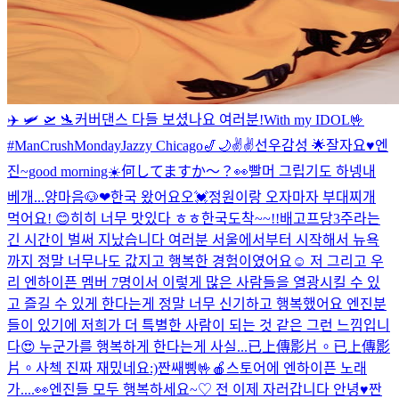
✈️ 🛩 🛫 🛬
커버댄스 다들 보셨나요 여러분!
With my IDOL🤟
#ManCrushMonday
Jazzy Chicago🎷🌙
✌️✌️
선우감성 🌟
잘자요♥️
엔
진~good morning☀️何してますか〜？👀
빨머 그립기도 하넹
내
베개...
양마음🐶
❤︎
한국 왔어요오💓
정원이랑 오자마자 부대찌개
먹어요! 😊히히 너무 맛있다 ㅎㅎ
한국도착~~!!
배고프당
3주라는
긴 시간이 벌써 지났습니다 여러분 서울에서부터 시작해서 뉴욕
까지 정말 너무나도 값지고 행복한 경험이였어요☺️ 저 그리고 우
리 엔하이픈 멤버 7명이서 이렇게 많은 사람들을 열광시킬 수 있
고 즐길 수 있게 한다는게 정말 너무 신기하고 행복했어요 엔진분
들이 있기에 저희가 더 특별한 사람이 되는 것 같은 그런 느낌입니
다😍 누군가를 행복하게 한다는게 사실...
已上傳影片。
已上傳影
片。
사첵 진짜 재밌네요:)
짠
쌔삥🤟
🍎스토어에 엔하이픈 노래
가....👀
엔진들 모두 행복하세요~♡ 전 이제 자러갑니다 안녕♥️
짠