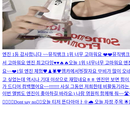
엔진 1등 감사합니다 ~~
뮤직뱅크 1위 너무 고마워요 ❤️❤️
뮤직뱅크 
서 고마워요 엔진 최고다잉♥️♥️🔥🔥
오늘 1위 너무너무 고마워요 엔
요~~
❤️
1일 엔진 체험
🖤♟️🕷
🖤
엠카에서👋
잘자요 💛
비가 많이 오
고 싶었는데 역시나 기대 이상으로 재밌네요ㅎㅎ 엔진만 보면 힘이
가 드디어 컴백했어요~~!!!!!!! 사실 그동안 저희한테 비활동기
이번 앨범도 엔진이 좋아하길 바라요:) 나랑 영원히 함께해 줘~~🛣
🙅‍♂️🙆‍♂️
Dont say no🙂‍↔️
오늘 티저 뜬다아아ㅏ
🌞🌧 오늘 자정 주목 🌟