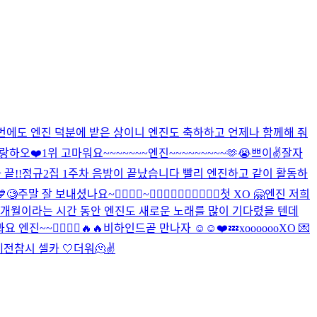
번에도 엔진 덕분에 받은 상이니 엔진도 축하하고 언제나 함께해 줘
사랑하오❤️
1위 고마워요~~~~~~~엔진~~~~~~~~~🫶😭
쁘이✌️
잘자
끝!!
정규2집 1주차 음방이 끝났습니다 빨리 엔진하고 같이 활동하
💙
🧐
주말 잘 보내셨나요~
🙅‍♂️🙆‍♂️~🙆‍♂️🙆‍♂️🙆‍♂️🙆‍♂️🙆‍♂️
첫 XO 🤗
엔진 저희
) 8개월이라는 시간 동안 엔진도 새로운 노래를 많이 기다렸을 텐데
엔진~~🙋‍♂️🙋‍♂️
🔥🔥
비하인드
곧 만나자 ☺️☺️❤️
💤
xoooooo
XO 💌
네
전참시 셀카 🤍
더워🫠
✌️