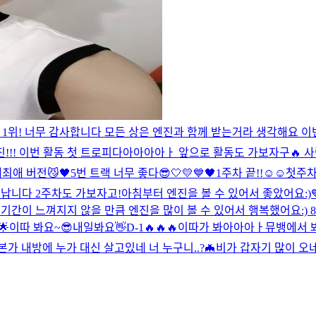
1위! 너무 감사합니다 모든 상은 엔진과 함께 받는거라 생각해요 이
진!!! 이번 활동 첫 트로피다아아아아ㅏ 앞으로 활동도 가보자구🔥 
네
최애 버전
😼🖤
5번 트랙 너무 좋다
😎
🤍💛💙🖤
1주차 끝!!☺️☺️
첫주차 
 납니다 2주차도 가보자고!
아침부터 엔진을 볼 수 있어서 좋았어요:)
라는 기간이 느껴지지 않을 만큼 엔진을 많이 볼 수 있어서 행복했어요:
🌟
이따 봐요~😎
내일봐요👋
D-1🔥🔥🔥
이따가 봐아아아ㅏ
뮤뱅에서 봐요 
본가 내방에 누가 대신 살고있네 너 누구니..?
🦇
비가 갑자기 많이 오