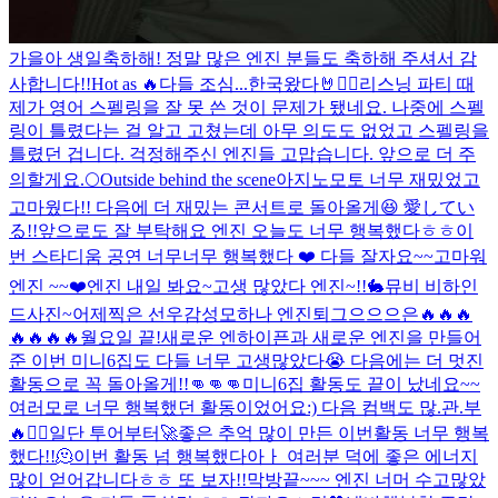
가을아 생일축하해! 정말 많은 엔진 분들도 축하해 주셔서 감
사합니다!!
Hot as 🔥
다들 조심...
한국왔다🤘❤️‍🔥
리스닝 파티 때
제가 영어 스펠링을 잘 못 쓴 것이 문제가 됐네요. 나중에 스펠
링이 틀렸다는 걸 알고 고쳤는데 아무 의도도 없었고 스펠링을
틀렸던 겁니다. 걱정해주신 엔진들 고맙습니다. 앞으로 더 주
의할게요.
🌕
Outside behind the scene
아지노모토 너무 재밌었고
고마웠다!! 다음에 더 재밌는 콘서트로 돌아올게😆 愛してい
る!!
앞으로도 잘 부탁해요 엔진 오늘도 너무 행복했다ㅎㅎ
이
번 스타디움 공연 너무너무 행복했다 ❤️ 다들 잘자요~~
고마워
엔진 ~~❤️
엔진 내일 봐요~
고생 많았다 엔진~!!
🐇
뮤비 비하인
드사진~
어제찍은 선우감성
모하나 엔진
퇴그으으으은
🔥🔥🔥
🔥🔥🔥🔥
월요일 끝!
새로운 엔하이픈과 새로운 엔진을 만들어
준 이번 미니6집도 다들 너무 고생많았다😭 다음에는 더 멋진
활동으로 꼭 돌아올게!!👊👊👊
미니6집 활동도 끝이 났네요~~
여러모로 너무 행복했던 활동이었어요:) 다음 컴백도 많.관.부
🔥❤️‍🔥일단 투어부터🚀
좋은 추억 많이 만든 이번활동 너무 행복
했다!!🫠
이번 활동 넘 행복했다아ㅏ 여러분 덕에 좋은 에너지
많이 얻어갑니다ㅎㅎ 또 보자!!
막방끝~~~ 엔진 너머 수고많았