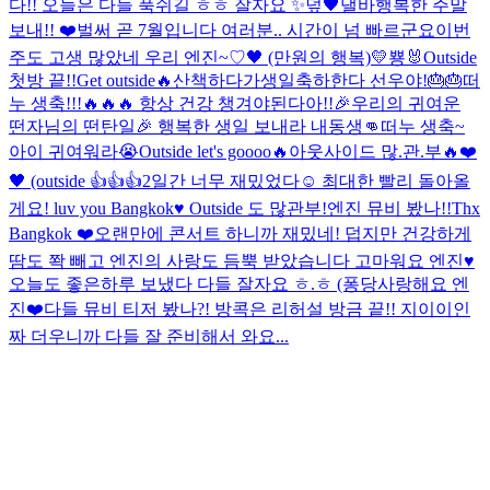
다!! 오늘은 다들 푹쉬길 ㅎㅎ 잘자요 ✨️
덮
🖤낼바
행복한 주말
보내!! ❤️
벌써 곧 7월입니다 여러분.. 시간이 넘 빠르군요
이번
주도 고생 많았네 우리 엔진~♡
🖤 (만원의 행복)
💛
뿅🐰
Outside
첫방 끝!!
Get outside🔥
산책하다가
생일축하한다 선우야!🎂🎂
떠
누 생축!!!🔥🔥🔥 항상 건강 챙겨야된다아!!
🎉우리의 귀여운
떤자님의 떤탄일🎉 행복한 생일 보내라 내동생👊
떠누 생축~
아이 귀여워라😭
Outside let's goooo🔥
아웃사이드 많.관.부🔥
❤️
🖤 (outside 👍👍👍
2일간 너무 재밌었다☺️ 최대한 빨리 돌아올
게요! luv you Bangkok♥️ Outside 도 많관부!
엔진 뮤비 봤나!!
Thx
Bangkok ❤️
오랜만에 콘서트 하니까 재밌네! 덥지만 건강하게
땀도 쫙 빼고 엔진의 사랑도 듬뿍 받았습니다 고마워요 엔진♥️
오늘도 좋은하루 보냈다 다들 잘자요 ㅎ.ㅎ (퐁당
사랑해요 엔
진❤️
다들 뮤비 티저 봤나?! 방콕은 리허설 방금 끝!! 지이이인
짜 더우니까 다들 잘 준비해서 와요...