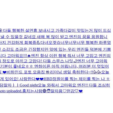
 다들 행복한 설연휴 보내시고 가족다같이 맛있는거 많이 드십
 보낼 수 있을것 같네요 새해 복 많이 받고 엔진의 꿈을 응원합니
지 건강하게 회복중💪
다녀오겟슈
너무너무너무 행복한 하루였
인 소감도 조금은 긴장했지만 앞에 있는 우리 엔진들 덕분에 기쁨
 고마워요!!!🔥
엔진 항상 이런 행복 줘서 너무 고맙고 엔진의
 정도로 아끼고 고맙다! 다들 스무스 나잇🌙
엔진 너무 고마워
말 기분이 좋네요ㅎㅎ 엔하이픈 아직 어립니다, 여러분 더 멋있어
 ❤️
비하인드 포토 모음집 🤟
리더님 생일 축하한다~!!🥳🥳
오늘
 있어요! 사랑한다❤️❤️
HBD
정원이를 찍는 제이를 찍는 나 ㅎ
왔당
잘자ㅏㅏ
Good night
오늘 와줘서 고마워요 엔진!! 다들 조심히
oto uploaded.
훔치는사람🔴
🧑
잘자욤♡
떤감
🤍
❤️