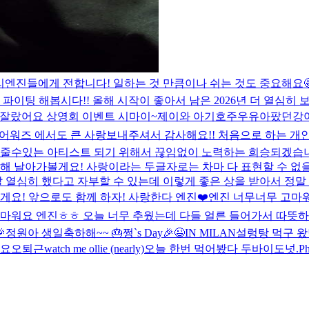
리엔진들에게 전합니다! 일하는 것 만큼이나 쉬는 것도 중요해요
 파이팅 해봅시다!! 올해 시작이 좋아서 남은 2026년 더 열심히
잘랐어요 상영회 이벤트 시마이~
제이와 아기호주우유아팠던강아
D어워즈 에서도 큰 사랑보내주셔서 감사해요!! 처음으로 하는 개
 줄수있는 아티스트 되기 위해서 끊임없이 노력하는 희승되겠습니다
해 날아가볼게요! 사랑이라는 두글자로는 차마 다 표현할 수 없을
말 열심히 했다고 자부할 수 있는데 이렇게 좋은 상을 받아서 정
게요! 앞으로도 함께 하자! 사랑한다 엔진❤️
엔진 너무너무 고마워
고마워요 엔진ㅎㅎ 오늘 너무 추웠는데 다들 얼른 들어가서 따뜻하게
🎉
정원아 생일축하해~~ 🎂
쩡`s Day🎉
😉
IN MILAN
설렁탕 먹구 
요오
퇴근
watch me ollie (nearly)
오늘 한번 먹어봤다 두바이도넛.
Ph