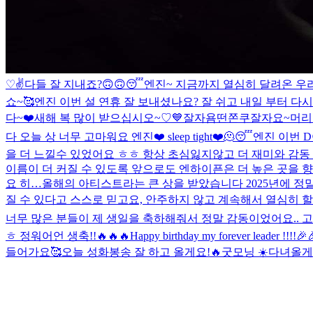
♡
✌️
다들 잘 지내죠?
🙃
🙃
😴
엔진~ 지금까지 열심히 달려온 우
쇼~
🥰
엔진 이번 설 연휴 잘 보내셨나요? 잘 쉬고 내일 부터 다시
다~❤️
새해 복 많이 받으십시오~♡
💙
잘자욤
떤쫀쿠
잘자요~
머리
다 오늘 상 너무 고마워요 엔진❤️ sleep tight❤️🫠😴
엔진 이번 
을 더 느낄수 있었어요 ㅎㅎ 항상 초심잃지않고 더 재미와 감동
이름이 더 커질 수 있도록 앞으로도 엔하이픈은 더 높은 곳을 향
요 히…
올해의 아티스트라는 큰 상을 받았습니다 2025년에 정
질 수 있다고 스스로 믿고요, 안주하지 않고 계속해서 열심히 할
너무 많은 분들이 제 생일을 축하해줘서 정말 감동이었어요.. 
ㅎ 정워어언 생축!!🔥🔥🔥
Happy birthday my forever leader !!!!🎉
들어가요🥰
오늘 성화봉송 잘 하고 올게요!🔥
굿모닝 ☀️
다녀올게