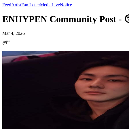
Feed
Artist
Fan Letter
Media
Live
Notice
ENHYPEN Community Post -
Mar 4, 2026
😴