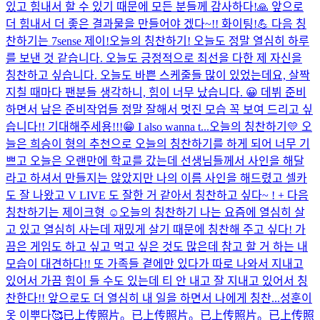
있고 힘내서 할 수 있기 때문에 모든 분들께 감사하다!🙏 앞으로
더 힘내서 더 좋은 결과물을 만들어야 겠다~!! 화이팅!💪 다음 칭
찬하기는 7sense 제이!
오늘의 칭찬하기! 오늘도 정말 열심히 하루
를 보낸 것 같습니다. 오늘도 긍정적으로 최선을 다한 제 자신을
칭찬하고 싶습니다. 오늘도 바쁜 스케줄들 많이 있었는데요, 살짝
지칠 때마다 팬분들 생각하니, 힘이 너무 났습니다. 😀 데뷔 준비
하면서 남은 준비작업들 정말 잘해서 멋진 모습 꼭 보여 드리고 싶
습니다!! 기대해주세용!!!😁 I also wanna t...
오늘의 칭찬하기💛 오
늘은 희승이 형의 추천으로 오늘의 칭찬하기를 하게 되어 너무 기
쁘고 오늘은 오랜만에 학교를 갔는데 선생님들께서 사인을 해달
라고 하셔서 만들지는 않았지만 나의 이름 사인을 해드렸고 셀카
도 잘 나왔고 V LIVE 도 잘한 거 같아서 칭찬하고 싶다~ ! + 다음
칭찬하기는 제이크형 ☺
오늘의 칭찬하기 나는 요즘에 열심히 살
고 있고 열심히 사는데 재밌게 살기 때문에 칭찬해 주고 싶다! 가
끔은 게임도 하고 싶고 먹고 싶은 것도 많은데 참고 할 거 하는 내
모습이 대견하다!! 또 가족들 곁에만 있다가 따로 나와서 지내고
있어서 가끔 힘이 들 수도 있는데 티 안 내고 잘 지내고 있어서 칭
찬한다!! 앞으로도 더 열심히 내 일을 하면서 나에게 칭찬...
성훈이
옷 이뿌다🥰
已上传照片。
已上传照片。
已上传照片。
已上传照