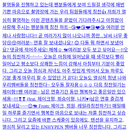
촬영들을 진행하고 있는데 팬분들에게 보여 드릴걸 생각에 매번
기쁜 마음으로 촬영장에 가는 우리 팀원들에게 칭찬👍 저희가 열
심히 촬영하는 이런 콘텐츠들을 끝없이 기다려주시고 아낌없이
사랑해 주시는 팬분들께 칭찬 하트~😘❤️😘❤️😘❤️😘 여러분 언
제나 사랑합니다!! 곧 여러가지 많이 나오니까 쫌만...
날씨 너무 좋
당😚😚
여러분~ 연휴 잘 보내셨나요? 😊 다들 뭐 하면서 보냈어
요? 댓글에 적어주세요! 헤헤☺️ 🦮
여러분 모두 보고 싶어요~~!!
오
늘의 칭찬하기~^~^~ 오늘은 아침에 일어났을 때 생각보다 빨리
일어났고 평소보다 상쾌한 느낌이 강해서 아침부터 기분이 좋았
다. 그리고 오늘 점심과 저녁도 아주 맛있게 먹어서 오늘 하루도
기분 좋게 마무리 할 수 있었던 거 같다! 오늘도 열심히 힘낸 나와
우리멤버들을 칭찬한다~ 모두들 잘자용☺☺☺ 다음 칭찬일기는
제이형!!
팬 여러분~ 남은 연휴기간 동안 행복하고 좋은일만 있으
세용~!!!❣❣ (feat. 제이크형, 희승이형, 니키♥️)
남은 연휴 즐겁게
보내세요~~~😊🦮 From: 제이크, 정원, 레일라
칭찬하기!! 매일매
일 하루를 즐기면서 행복한 마음으로 보내는 저를 칭찬하고 싶습
니다. 그리고 요즘에 바쁜 스케줄이 있음에도, 텐션을 유지하고,
열심히 달리고 있는 ENHYPEN 멤버들 너무 칭찬합니다. 그리고