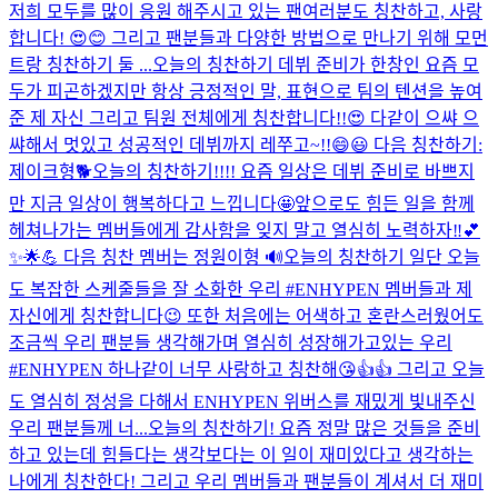
저희 모두를 많이 응원 해주시고 있는 팬여러분도 칭찬하고, 사랑
합니다! 😍😊 그리고 팬분들과 다양한 방법으로 만나기 위해 모먼
트랑 칭찬하기 둘 ...
오늘의 칭찬하기 데뷔 준비가 한창인 요즘 모
두가 피곤하겠지만 항상 긍정적인 말, 표현으로 팀의 텐션을 높여
준 제 자신 그리고 팀원 전체에게 칭찬합니다!!😍 다같이 으쌰 으
쌰해서 멋있고 성공적인 데뷔까지 레쭈고~!!😄😃 다음 칭찬하기:
제이크형🐕
오늘의 칭찬하기!!!! 요즘 일상은 데뷔 준비로 바쁘지
만 지금 일상이 행복하다고 느낍니다🤩앞으로도 힘든 일을 함께
헤쳐나가는 멤버들에게 감사함을 잊지 말고 열심히 노력하자‼️💕
✨🌟💪 다음 칭찬 멤버는 정원이형 🔊
오늘의 칭찬하기 일단 오늘
도 복잡한 스케줄들을 잘 소화한 우리 #ENHYPEN 멤버들과 제
자신에게 칭찬합니다😉 또한 처음에는 어색하고 혼란스러웠어도
조금씩 우리 팬분들 생각해가며 열심히 성장해가고있는 우리
#ENHYPEN 하나같이 너무 사랑하고 칭찬해😘👍👍 그리고 오늘
도 열심히 정성을 다해서 ENHYPEN 위버스를 재밌게 빛내주신
우리 팬분들께 너...
오늘의 칭찬하기! 요즘 정말 많은 것들을 준비
하고 있는데 힘들다는 생각보다는 이 일이 재미있다고 생각하는
나에게 칭찬한다! 그리고 우리 멤버들과 팬분들이 계셔서 더 재미