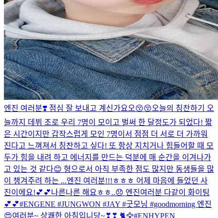
엔진 여러분❣️ 점심 잘 보내고 계신가요오😚😚
오늘의 칭찬하기 오
늘까지 데뷔 조로 우리 7명이 모이고 벌써 한 달정도가 되었다! 짧
은 시간이지만 갑작스럽게 모인 7명이서 점점 더 서로 더 가까워
진다고 느껴져서 칭찬하고 싶다! 또 항상 지치거나 힘들어할 때 모
두가 힘을 내려 하고 에너지를 만드는 덕분에 매 순간을 이겨나가
고 있는 것 같다😊 형으로서 아직 부족한 점도 많지만 동생들을 많
이 챙겨주려 하는 ...
엔진 여러분!!!ㅎㅎㅎ 어제 마음에 들었던 사
진이에요!💕💕
나른나른 해요ㅎㅎ..😞 엔진여러분 다같이 화이팅
💕💕
#ENGENE #JUNGWON #JAY #굿모닝 #goodmorning 엔진
😍여러분~ 상쾌한 아침입니당~❣❣ 🐈🦅
#ENHYPEN