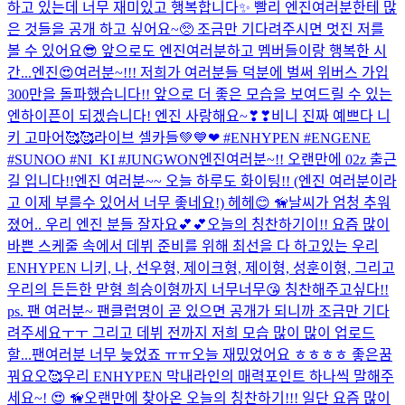
하고 있는데 너무 재미있고 행복합니다✨ 빨리 엔진여러분한테 많
은 것들을 공개 하고 싶어요~🥺 조금만 기다려주시면 멋진 저를
볼 수 있어요😎 앞으로도 엔진여러분하고 멤버들이랑 행복한 시
간...
엔진😍여러분~!!! 저희가 여러분들 덕분에 벌써 위버스 가입
300만을 돌파했습니다!! 앞으로 더 좋은 모습을 보여드릴 수 있는
엔하이픈이 되겠습니다! 엔진 사랑해요~❣❣
비니 진짜 예쁘다 니
키 고마어🥰🥰
라이브 셀카들💚💙❤ #ENHYPEN #ENGENE
#SUNOO #NI_KI #JUNGWON
엔진여러분~!! 오랜만에 02z 출근
길 입니다!!
엔진 여러분~~ 오늘 하루도 화이팅!! (엔진 여러분이라
고 이제 부를수 있어서 너무 좋네요!) 헤헤😊 🦮
날씨가 엄청 추워
졌어.. 우리 엔진 분들 잘자요💕💕
오늘의 칭찬하기이!! 요즘 많이
바쁜 스케줄 속에서 데뷔 준비를 위해 최선을 다 하고있는 우리
ENHYPEN 니키, 나, 선우형, 제이크형, 제이형, 성훈이형, 그리고
우리의 든든한 맏형 희승이형까지 너무너무😘 칭찬해주고싶다!!
ps. 팬 여러분~ 팬클럽명이 곧 있으면 공개가 되니까 조금만 기다
려주세요ㅜㅜ 그리고 데뷔 전까지 저희 모습 많이 많이 업로드
할...
팬여러분 너무 늦었죠 ㅠㅠ오늘 재밌었어요 ㅎㅎㅎㅎ 좋은꿈
꿔요오🥰
우리 ENHYPEN 막내라인의 매력포인트 하나씩 말해주
세요~! 😍 🦮
오랜만에 찾아온 오늘의 칭찬하기!!! 일단 요즘 많이