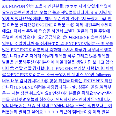
#JUNGWON 연습 끄읕~!!
엔진분들!!ㅎㅎㅎ 저녁 맛있게 먹었어
요오??😍
엔진여러분! 오늘은 쑥과 깻잎룩입니다아..ㅎㅎ 저녁 맛
있게 먹었나요?🥰
이때만 해도 무슨일이 일어날지 몰랐지...😭 엔
진 여러분 잘자요😍
ENGENE 여러분~~😍 이제 내일부터 주말이
에요!! 저희는 주말에 연습을 하면서 보낼거 같은데 다들 주말에
특별한 계획있으시나요? 궁금해요! 😊 🦮
ENGENE 😍여러분~ 내
일부터 주말이니까 푹 쉬세용❣❣ -끝-
ENGENE 여러분~~!!! 오늘
많은 ENGENE 여러분께서 축하해 주셔서 하루가 너무너무 행복
했습니다!!💕💕 저에게 이렇게 행복한 하루 그리고 많은 행복한
날들을 선물해주신 여러분덕에 매일매일을 생일처럼 보내고 있습
니다🥺 정말 정말 감사합니다!! ENGENE 여러분 사랑합니다아아
😍😍
ENGENE 여러분~~ 조금 늦었지만 위버스 300만 followers
너무 너무 감사합니다!!! 😍 항상 최선을 다하는 ENHYPEN 되겠
습니다! ENGENE 여러분 사랑합니다~~ 🦮, 성훈이 올림.
여러부
운~~ 저는 잠깐 쉬고있어요!! 엔진 여러분들은 뭐해요??💕💕
엔진
분들 굿나잇💕
오늘의 칭찬하기 안녕하세요~ 엔하이픈 막내 니키
입니다🐆 저는 요즘 잘 지내고 있습니다😊 오늘은 칭찬보다는 여
러분들께 말하고 싶어요ㅋㅋㅋㅋ 최근에 멤버들이랑 여러 일을