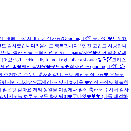
진! 새해는 잘 지내고 계신가요?
Good night 😴
굿나잇 ❤️
토끼해
22년도 감사했습니다!! 올해도 행복합시다!! 엔진 고맙고 사랑합니
있으니 셀카 선물 드릴게요 ㅎㅎ
in Japan
잘자요❤️
이거 먹어용
제
 먹어요~♡
I accidentally found it right after a shower 🤣🇫🇷
크리스
주세요~
🎄❤️
엔진 잘자요❤️
굿모닝💗
잘자요~~ good night 😴 🥱
 추천해준 스무디 ✌️
자러갑니다~♡ 엔진도 잘자요❤️ 오늘도
들렸지만~
잘자요오
🎞️
엔진 ~~ 맛저 하세용 ❤️
엔진~~진짜 행복한
이 많은것 같아요 저의 생일을 이렇게나 많이 축하해 주셔서 감사
강아지
오늘 하루도 모두 화이팅!!!❤️
굿나잇❤️
🖤🖤 (다들 배경화