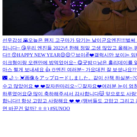
선우감성 🌇
오늘은 왠지 고구마가 당기는 날이군요
엔진!!!벌써 
입니다~ 😘
우리 엔진들 2022년 한해 정말 고생 많았고 올해는 핑크빛 
다!! 😙
HAPPY NEW YEAR😌😌
🤍
브이✌️❤️
갤럭시만 보이는 임
이크형이랑 오랜만에 밥먹었어요~ 😋
굿밤ㅁ
남은 홀리데이를 
마스 쩔게 보내세요 👍 ☃️
엔진 여러분~ 가요대전 잘 보셨나요?
🌃 🌙 ✨️ 💓
画像をアップロードしました。
같이 산책 하실분~?
수고 많았어요 ❤️ ❤️
잘자란마리오~♡
잘자요❤️
여러분 눈이 엄청
하루였어요🥲 많이 축하해주셔서 감사합니다😽 앞으로도 사랑할
합니다!! 항상 고맙고 사랑해요 ❤️ ❤️ (맴버들도 고맙고 그리고
면 바꾼건 알까? ㅎㅎ) #SUNOO