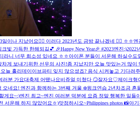
3일이나 지났어요😵‍💫 이러다 2023년도 금방 끝나겠네 🤦‍♂️ ㅎㅎ
엔
가득한 한해되길💕 🎉Happy New Year🎉 #2023
엔진:)20
티라니 너무 희소성 있네요 ㅎㅎ아이폰 분들이 서운해 하실수도
알차게 보내기위한 선우의 사진!
좀 지났지만 오늘 맛있는거 많이
? 오늘 홀리데이이브파티 잊지 않으셨죠? 음식 시켜놓고 기다려
여러분 가요대축제 어땠나요
비쥬얼 미쳤다 🙄
잘자요♡
제이크형이
 오네요! 엔진과 함께하는 3번째 겨울 ❄️
윙크연습 2년차
조금 흔
게요~:)엔진 최고~
엔진 여러분 덕분에 요즘 정말 행복한 일들
 전 서운해 하지 않았어요ㅎ)
맛점하시오~
Philippines photos 📸
아기