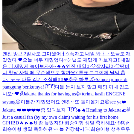
엔진 앙콘 2일차도 고마웠어ㅓ:) 푹자고 내일 봐ㅏㅏ
오늘도 재
밌었다 🖤
오늘 너무 재밌었다~♡ 낼도 재밌게 가보자고!!
내일
은 더 재밌게 놀아보자아~🔥🔥
엔진 내일바🤍
잘자라아♡
떤비
니 첫날 사첵 떼 무슨색으로 할까요? 투표 ㄱㄱ
이제 날씨 춥
다.. ㅠㅠ 다들 감기 조심해!!!!❤️
추운 하루..
🐶
Sampai jumpa di
panggung berikutnya! 🇮🇩
다들 눈치 보지 말고 패딩 꺼내 입으
시오~
🖤✌️
Jakarta thanks for having us👍 terima kasih ENGENE
sayang😉
이틀간 재밌었어요 엔진~ 또 돌아올게요😍
see ya❤️
Jakarta ❤️❤️❤️❤️❤️
좀 있다보자 🇮🇩🔥🔥
Heading to Jakarta🛫
✌️
Just a casual fan (by my own claim) waiting for his first home
GP
HBD🔥🔥🔥🤘
좀 늦었지만 희승이형 생일 축하해요~!!🎂🎉
희승이형 생일 축하해유~~ 늘 건강합시다!
희승이형 생추우우