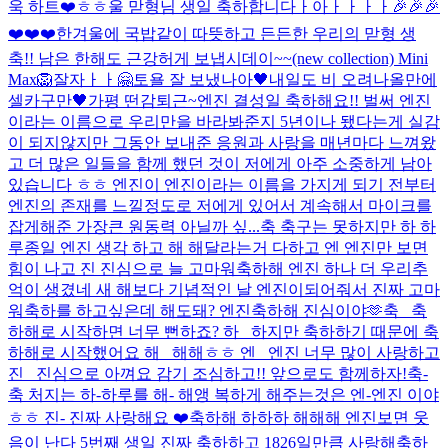
욱 하트❤️ㅎㅎ
울 맏형님 생일 축하합니다ㅏ아ㅏㅏㅏㅏ🎉🎉🎉
❤️❤️❤️
한겨울에 국밥같이 따뜻하고 든든한 우리의 맏형 생
축!! 남은 한해도 근강허게 보냅시데이~~
(new collection) Mini
Max🦁
잘자ㅏㅏ
🤗
토욜 잘 보냈나아
🖤
내일도 비 오려나
올만에
셀카구만🖤
가평 떤감
퇴근~
엔진 결성일 축하해요!! 벌써 엔진
이라는 이름으로 우리만을 바라봐준지 5년이나 됐다는게 실감
이 되지않지만 그동안 보내준 응원과 사랑을 매년마다 느껴왔
고 더 많은 일들을 함께 했던 것이 저에게 아주 소중하게 남아
있습니다 ㅎㅎ 엔진이 엔진이라는 이름을 가지게 되기 전부터
엔진의 존재를 느낄정도로 저에게 있어서 계속해서 마이크를
잡게해준 가장큰 원동력 아닐까 싶...
축 축구는 못하지만 하 하
루종일 엔진 생각 하고 해 해달라는거 다하고 엔 엔진만 보면
힘이 나고 진 진심으로 늘 고마워
축하해 엔진 하나 더 우리추
억이 생겼네 새 해보다 기념적인 날 엔진이되어줘서 진짜 고마
워
축하를 하고싶은데 해도돼? 엔진축하해 진심이야🫶
축_ 축
하해로 시작하면 너무 뻔하죠? 하_ 하지만 축하하기 때문에 축
하해로 시작했어요 해_ 해해ㅎㅎ 엔_ 엔진 너무 많이 사랑하고
진_ 진심으로 아껴요 감기 조심하고!! 앞으로도 함께하자!
축-
축 처지는 하-하루를 해- 해앵 복하게 해주는것은 엔-엔진 이야
ㅎㅎ 진- 진짜 사랑해요 ❤️
축하해 하하하 해해해 엔진보면 웃
음이 난다 5번째 생일 진짜 축하하고 1826일만큼 사랑해
축하