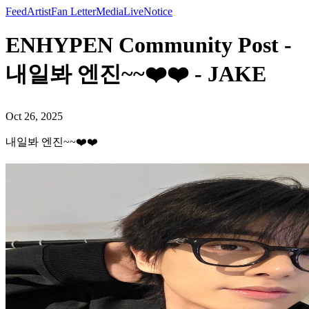
Feed
Artist
Fan Letter
Media
Live
Notice
ENHYPEN Community Post -
내일봐 엔진~~❤️❤️ - JAKE
Oct 26, 2025
내일봐 엔진~~❤️❤️