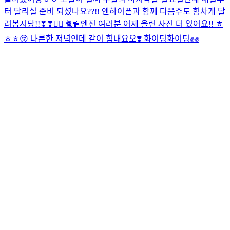
터 달리실 준비 되셨나요??!! 엔하이픈과 함께 다음주도 힘차게 달
려봅시당!!❣❣🏃‍♂️ 🐈🦮
엔진 여러분 어제 올린 사진 더 있어요!! ㅎ
ㅎㅎ😚 나른한 저녁인데 같이 힘내요오❣️ 화이팅화이팅✊✊