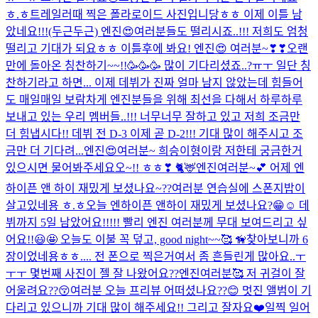
ㅎ.ㅎ
트레일러때 찍은 폴라로이드 사진입니당ㅎㅎ 이제 이틀 남
았네요!!!(두근두근) 엔진😍여러분들도 떨리시죠..!!! 저희도 엄청
떨리고 기대가 되요ㅎㅎ 이틀후에 봐요! 엔진😍 여러분~❣❣
오랜
만에 돌아온 칭찬하기~~!!🥳🥳🥳 많이 기다리셨죠..?ㅠㅜ 일단 칭
찬하기라고 하면... 이제 데뷔가 진짜 얼마 남지 않았는데 힘들어
도 매일매일 보람차게 엔진분들을 위해 최선을 다해서 하루하루
보내고 있는 우리 멤버들..!!! 너무너무 잘하고 있고 저희 조금만
더 힘냅시다!! 데뷔 전 D-3 이제 곧 D-2!!! 기대 많이 해주시고 조
금만 더 기다려...
엔진😍여러분~ 희승이형이랑 저한테 궁금한거
있으시면 물어봐주세요오~!! ㅎㅎ❣ 🐈🦌
엔진여러분~💕 어제 엔
하이픈 앤 하이 재밌게 보셨나요~??
여러분 연습실에 스폰지밥이
살고있네용 ㅎ.ㅎ
오늘 엔하이픈 앤하이 재밌게 보셨나요?😁☺️ 데
뷔까지 5일 남았어요!!!!! 빨리 엔진 여러분께 무대 보여드리고 싶
어요!!😃🤩 오늘도 이불 꼭 덮고, good night~~🥰 🦮
찾아보니까 6
장이었네용ㅎㅎ.... 전 폰으로 찍은거여서 좀 흔들린게 많아요..ㅜ
ㅜㅜ 몇번째 사진이 젤 잘 나왔어요??
엔진여러분🥰 저 귀걸이 잘
어울려요??😚
여러분 오늘 프리뷰 어떠셨나요??😊 멋진 앨범이 기
다리고 있으니까 기대 많이 해주세요!! 그리고 잘자요❤️
일찍 일어