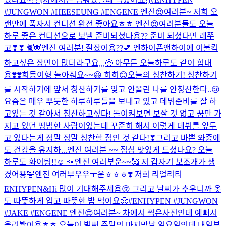
#JUNGWON #HEESEUNG #ENGENE 엔진😍여러분~ 저희 오
랜만에 푹자서 컨디션 완전 좋아요ㅎㅎ 엔진😍여러분들도 오늘
하루 좋은 컨디션으로 보낼 준비되셨나용?? 준비 되셨다면 레쭈
고❣❣ 🐈🦌
엔진 여러분! 잘잤어용??💕 엔하이픈앤하이에 이불킥
하고싶은 장면이 많더라구요,,,🥺 아무튼 오늘하루도 같이 힘내
용❣️❣️
희등이형 놀아줘요~~😆 히히😊
오늘의 칭찬하기! 칭찬하기
를 시작하기에 앞서 칭찬하기를 잊고 안올린 나를 안칭찬한다..😢
요즘은 매우 뿌듯한 하루하루들을 보내고 있고 데뷔준비를 잘 하
고있는 것 같아서 칭찬하고싶다! 돌이켜보면 보잘 것 없고 꿈만 가
지고 있던 평범한 사람이었는데 꾸준히 해서 이렇게 데뷔를 앞두
고 있다는게 정말 정말 칭찬할 점인 것 같다!❣그리고 바쁜 와중에
도 건강을 유지하...
엔진 여러분 ~~ 점심 맛있게 드셨나요? 오늘
하루도 화이팅!!☺️ 🦮
엔진 여러부운~~🥰 저 갑자기 보조개가 생
겼어용🤣
엔진 여러부우우ㅜ운ㅎㅎㅎ❣️ 저희 리얼리티
ENHYPEN&Hi 많이 기대해주세욥😚 그리고 날씨가 추우니까 옷
도 따뜻하게 입고 따뜻한 밥 먹어요🥺
#ENHYPEN #JUNGWON
#JAKE #ENGENE 엔진😍여러분~ 차에서 찍은사진인데 예뻐서
올려봤어용ㅎㅎ 오늘이 벌써 주말의 마지막날 일요일인데 내일부