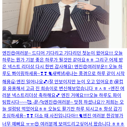
엔진😍여러분~ 드디어 기다리고 기다리던 첫눈이 왔어요!!! 오늘
하루는 뭔가 기분 좋은 하루가 될것만 같아요ㅎㅎ 그리구 어제 받
은 넥스트 리더상 다시 한번 감사해요! 엔진😍여러부운!! 오늘 하
루도 뽜이링하세용~❣❣ 🐈
새벽냄새나는 풍경으로 하루 같이 시작
해용🥱 엔진 일어나요💕(잘 안보이지만 눈이 오고 있어요🥛)
물컵
을 응용해서 고급 진 희승이로 변신해보았습니다 ㅎㅅㅎ +엔진 여
러분 넥스트리더상 축하해요💕 엔진 거예요!!!!
오늘 하루도 파이
팅합시다~~~🥰 -끝-🐆
엔진😍여러분~ 맛점 하셨나요?? 저희는 오
늘 설렁탕 먹었어요ㅎㅎ 오늘도 활기찬 하루 되시고ㅎ 항상 감기
조심하세용~❣❣ 더쇼 때 사진입니다아!! 🐈
엔진 여러분 한강뷰가
너무 예뻐요 ㅠㅠ😍 여러분께 보여드리고싶어서 왔습니다 ㅎㅎㅎ