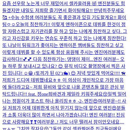
요즘 선우랑 노는게 너무 재밌어서 셀카올려용 🤣 엔진분들도 힘
들겠지만 내일도 저희랑 즐기면서 화이팅해요!! 안녕히주무세요
🥰 +수능 수험생 여러분들도 꼭 좋은결과 있길 기도할게요!! 화이
팅ㅇ☺️
오늘의 칭찬하기!! 이렇게 엔하이픈으로 데뷔를 한것이 정
말 자랑스럽고 자기관리를 잘 하고 있는 나에게 칭찬하고 싶다. 그
리고 자신감을 키우는 연습도 꾸준히 하고 있는 나에게 칭찬한다!
또 나날이 팀워크가 좋아지는 엔하이픈 멤버들도 칭찬하고 싶고
이렇게 데뷔를 할 수 있도록 항상 응원해 주시는 엔진여러분께도
감사하다!!💕💕 다음 칭찬하기는: 댕댕이 제이...
엔진 여러분~ 오
늘 하루 잘 보내시고 있나요? 😊 뮤직 비디오 촬영장에서 찍은 사
진 입니다! ☺️😁 (토끼가 된 02’z🐇) 😊 저녁 맛있게 먹어요!!!! 🦮
저희가 드디여 데뷔했네요ㅎㅎ 이 의상이 개인적으로 가장 마음
에 들더라고요~ 저희 뮤비와 앞으로 나올 콘텐츠들 많은 관심 부
탁드립니다!! feat. 정one
희바견과 제일라 키워주세요😚
일찍 일어
나는 정원이가 포스트 하나 올리징ㅎㅎ -2- 엔진😍여러부운~!! 사
실 저희가 어제 데뷔한게 아직 믿기지 않는데 앞으로 엔진😍분들
과 소통 더욱더 많이 하면서 나아가겠습니다! 엔진 여러분!! 진심
으로 사랑해요❣❣
여러부운..! 저도 너무 떨려서 잠이안오네요,,,,
ㅠㅅㅠ 그치만 잘자요🥺
그동안 같이 셀카찍어준 친구들이에요