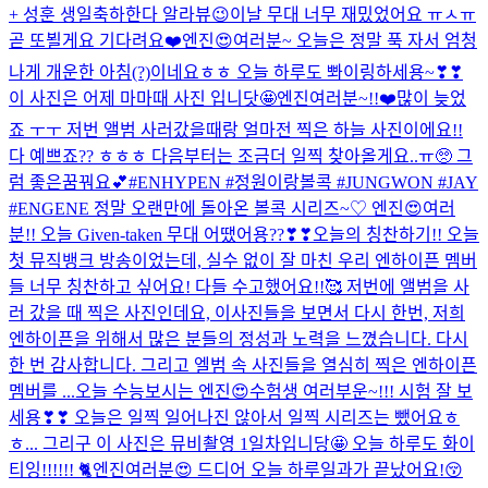
+ 성훈 생일축하한다 알라뷰😉
이날 무대 너무 재밌었어요 ㅠㅅㅠ
곧 또뵐게요 기다려요❤️
엔진😍여러분~ 오늘은 정말 푹 자서 엄청
나게 개운한 아침(?)이네요ㅎㅎ 오늘 하루도 뽜이링하세용~❣❣
이 사진은 어제 마마때 사진 입니닷🤩
엔진여러분~!!❤️많이 늦었
죠 ㅜㅜ 저번 앨범 사러갔을때랑 얼마전 찍은 하늘 사진이에요!!
다 예쁘죠?? ㅎㅎㅎ 다음부터는 조금더 일찍 찾아올게요..ㅠ🥺 그
럼 좋은꿈꿔요💕
#ENHYPEN #정원이랑볼콕 #JUNGWON #JAY
#ENGENE 정말 오랜만에 돌아온 볼콕 시리즈~♡ 엔진😍여러
분!! 오늘 Given-taken 무대 어땠어용??❣❣
오늘의 칭찬하기!! 오늘
첫 뮤직뱅크 방송이었는데, 실수 없이 잘 마친 우리 엔하이픈 멤버
들 너무 칭찬하고 싶어요! 다들 수고했어요!!🥰 저번에 앨범을 사
러 갔을 때 찍은 사진인데요, 이사진들을 보면서 다시 한번, 저희
엔하이픈을 위해서 많은 분들의 정성과 노력을 느꼈습니다. 다시
한 번 감사합니다. 그리고 엘범 속 사진들을 열심히 찍은 엔하이픈
멤버를 ...
오늘 수능보시는 엔진😍수험생 여러부운~!!! 시험 잘 보
세용❣❣ 오늘은 일찍 일어나진 않아서 일찍 시리즈는 뺐어요ㅎ
ㅎ... 그리구 이 사진은 뮤비촬영 1일차입니당🤩 오늘 하루도 화이
티잉!!!!!! 🐈
엔진여러분😍 드디어 오늘 하루일과가 끝났어요!😚