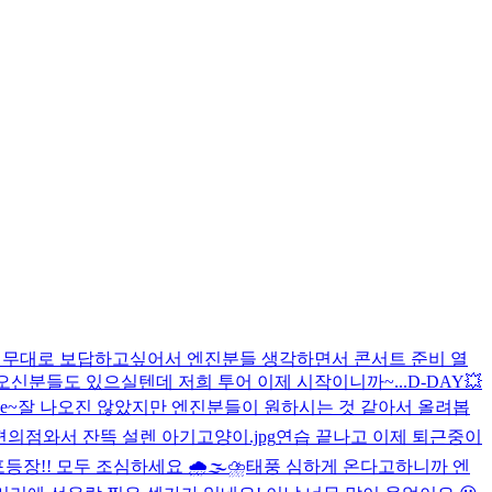
멋진 무대로 보답하고싶어서 엔진분들 생각하면서 콘서트 준비 열
오신분들도 있으실텐데 저희 투어 이제 시작이니까~...
D-DAY💥
e~
잘 나오진 않았지만 엔진분들이 원하시는 것 같아서 올려봅
편의점와서 잔뜩 설렌 아기고양이.jpg
연습 끝나고 이제 퇴근중이
등장!! 모두 조심하세요 🌧🌫⛈️
태풍 심하게 온다고하니까 엔