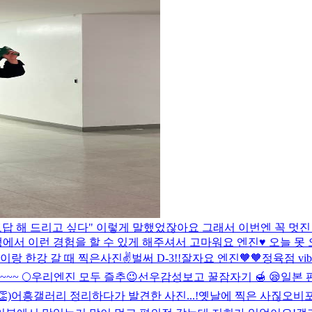
보답 해 드리고 싶다" 이렇게 말했었잖아요 그래서 이번엔 꼭 
서 이런 경험을 할 수 있게 해주셔서 고마워요 엔진♥️ 오늘 못 
이랑 한강 갈 때 찍은사진✌️
벌써 D-3!!
잘자요 엔진🧡🧡
정육점 vib
~~ 🌕
우리엔진 모두 즐추😉
선우감성보고 꿀잠자기 🍯 😪
일본 
)
어흥
갤러리 정리하다가 발견한 사진...!
옛날에 찍은 사짆
오비포