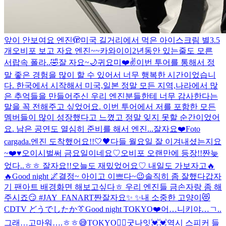
앞이 안보여요 엔진🫣
미국 길거리에서 먹은 아이스크림 별3.5
개
오비포 보고 자요 엔진~~
카와이이
2년동안 있는줄도 모른
서랍속 폴라..🤣
잘 자요~🌙
귀요미
❤️
✌️
이번 투어를 통해서 정
말 좋은 경험을 많이 할 수 있어서 너무 행복한 시간이었습니
다. 한국에서 시작해서 미국,일본 정말 모든 지역,나라에서 많
은 추억들을 만들어주신 우리 엔진분들한테 너무 감사한다는
말을 꼭 전해주고 싶었어요. 이번 투어에서 저를 포함한 모든
멤버들이 많이 성장했다고 느꼈고 정말 잊지 못할 순간이었어
요. 남은 공연도 열심히 준비를 해서 엔진...
잘자요❤️
Foto
cargada.
엔진 도착했어요!!🤍🖤
다들 월요일 잘 이겨내셨는지요
~
❤️
♥️
오이시
벌써 금요일이네요♡
오비포 오랜만에 등장!!
짠
늦
었다..ㅎㅎ 잘자요!!
오늘도 재밌었어요♡ 내일도 가보자고🔥
🔥
Good night 🌌
결정~ 아이고 이쁘다~😉
솔직히 좀 잘했다
갑자
기 팬아트 배경화면 해보고싶다ㅎ 우리 엔진들 금손자랑 좀 해
주시죠😏 #JAY_FANART
짠
잘자요✨️ ✨️
내 소중한 고양이😻
CDTV どうでしたか
👔
Good night TOKYO❤️
어…니키야…ㄱ..
그래…고마워….ㅎㅎ😅
TOKYO❤️‍🔥
굿나잇💓
💓
역시 스피커 들