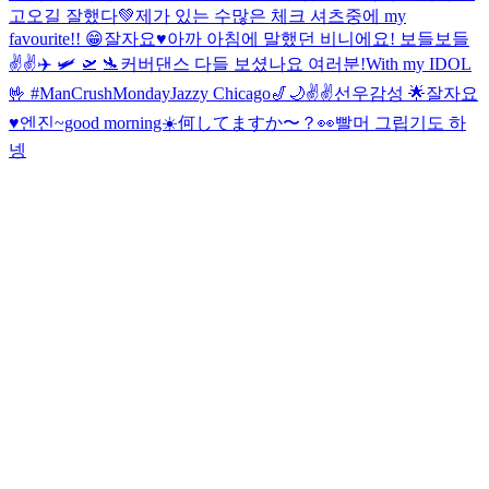
고오길 잘했다💚
제가 있는 수많은 체크 셔츠중에 my
favourite!! 😁
잘자요♥️
아까 아침에 말했던 비니에요! 보들보들
✌️✌️
✈️ 🛩 🛫 🛬
커버댄스 다들 보셨나요 여러분!
With my IDOL
🤟 #ManCrushMonday
Jazzy Chicago🎷🌙
✌️✌️
선우감성 🌟
잘자요
♥️
엔진~good morning☀️何してますか〜？👀
빨머 그립기도 하
넹