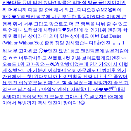
진❤️
다들 뮤비 티저 봤나?! 방콕은 리허설 방금 끝!! 지이이인
짜 더우니까 다들 잘 준비해서 와요...
다녀오겠슈
MZ
🥰
빠이ㅣ
하뚜❤️
우리엔진 덕분에 너무 뿌듯한 활동이였다☺️ 이렇게 큰
행복 줘서 너무 고맙고 앞으로도 더 큰 행복을 나눠 줄 수 있도
록 언제나 노력할게 사랑한다🖤
5년만에 첫 인가1위 엔진과 함
께 만들어낸 상이라 더 의미 있는 상이네요 이번 Bad Desire
(With or Without You) 활동 정말 감사했습니다!!👍
엔진 ㅠㅠ 1
위 너무 고마워요 🫠❤️
엔진 요번1등도 엔진덕분에 받은거같아
요 ㅎㅎ 너무감사하고 선물로 4컷 만화 보여드릴게요!
엔진~~
오늘도 1위 고마워요~~🫠🫠 막방이었는데 인기가요에서 이렇
게 상받으니까 기분이 이상하네요ㅎ 아무래도 데뷔이후 인기
가요에서는 첫1위다보니까ㅏ 이번활동 진짜 너ㅓㅓ무 좋았어
요 엔진 럽유🫶
오늘 진짜 1위 할 줄 몰랐는데 막방까지 좋은 기
억으로 남겨줘서 고마워요 엔진!! 사랑합니다아❤️❤️
😴
내일
막방까지 화이팅!!
엔진 오늘도 고마워ㅓ🫠 낼보자!!:)
어제에
이어서 뮤뱅까지 역시 엔진이 짱이다!!😍