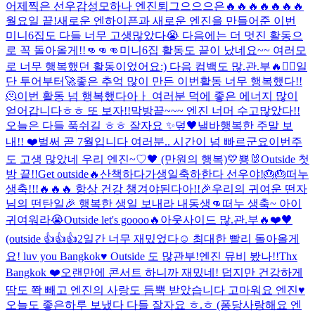
어제찍은 선우감성
모하나 엔진
퇴그으으으은
🔥🔥🔥🔥🔥🔥🔥
월요일 끝!
새로운 엔하이픈과 새로운 엔진을 만들어준 이번
미니6집도 다들 너무 고생많았다😭 다음에는 더 멋진 활동으
로 꼭 돌아올게!!👊👊👊
미니6집 활동도 끝이 났네요~~ 여러모
로 너무 행복했던 활동이었어요:) 다음 컴백도 많.관.부🔥❤️‍🔥일
단 투어부터🚀
좋은 추억 많이 만든 이번활동 너무 행복했다!!
🫠
이번 활동 넘 행복했다아ㅏ 여러분 덕에 좋은 에너지 많이
얻어갑니다ㅎㅎ 또 보자!!
막방끝~~~ 엔진 너머 수고많았다!!
오늘은 다들 푹쉬길 ㅎㅎ 잘자요 ✨️
덮
🖤낼바
행복한 주말 보
내!! ❤️
벌써 곧 7월입니다 여러분.. 시간이 넘 빠르군요
이번주
도 고생 많았네 우리 엔진~♡
🖤 (만원의 행복)
💛
뿅🐰
Outside 첫
방 끝!!
Get outside🔥
산책하다가
생일축하한다 선우야!🎂🎂
떠누
생축!!!🔥🔥🔥 항상 건강 챙겨야된다아!!
🎉우리의 귀여운 떤자
님의 떤탄일🎉 행복한 생일 보내라 내동생👊
떠누 생축~ 아이
귀여워라😭
Outside let's goooo🔥
아웃사이드 많.관.부🔥
❤️🖤
(outside 👍👍👍
2일간 너무 재밌었다☺️ 최대한 빨리 돌아올게
요! luv you Bangkok♥️ Outside 도 많관부!
엔진 뮤비 봤나!!
Thx
Bangkok ❤️
오랜만에 콘서트 하니까 재밌네! 덥지만 건강하게
땀도 쫙 빼고 엔진의 사랑도 듬뿍 받았습니다 고마워요 엔진♥️
오늘도 좋은하루 보냈다 다들 잘자요 ㅎ.ㅎ (퐁당
사랑해요 엔