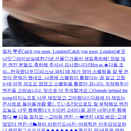
잘자 💙
✌️
Catch you soon, London!
Catch you soon, London!🛫
굿
나잇♡
라이브실패한기념 선물🤍
가을아 생일축하해! 정말 많
은 엔진 분들도 축하해 주셔서 감사합니다!!
Hot as 🔥
다들 조
심...
한국왔다🤘❤️‍🔥
리스닝 파티 때 제가 영어 스펠링을 잘 못 쓴
것이 문제가 됐네요. 나중에 스펠링이 틀렸다는 걸 알고 고쳤
는데 아무 의도도 없었고 스펠링을 틀렸던 겁니다. 걱정해주신
엔진들 고맙습니다. 앞으로 더 주의할게요.
🌕
Outside behind the
scene
아지노모토 너무 재밌었고 고마웠다!! 다음에 더 재밌는
콘서트로 돌아올게😆 愛している!!
앞으로도 잘 부탁해요 엔진
오늘도 너무 행복했다ㅎㅎ
이번 스타디움 공연 너무너무 행복
했다 ❤️ 다들 잘자요~~
고마워 엔진 ~~❤️
엔진 내일 봐요~
고생
많았다 엔진~!!
🐇
뮤비 비하인드사진~
어제찍은 선우감성
모하
나 엔진
퇴그으으으은
🔥🔥🔥🔥🔥🔥🔥
월요일 끝!
새로운 엔하