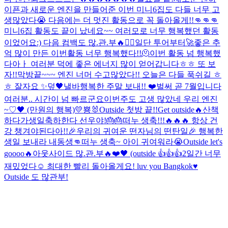
이픈과 새로운 엔진을 만들어준 이번 미니6집도 다들 너무 고
생많았다😭 다음에는 더 멋진 활동으로 꼭 돌아올게!!👊👊👊
미니6집 활동도 끝이 났네요~~ 여러모로 너무 행복했던 활동
이었어요:) 다음 컴백도 많.관.부🔥❤️‍🔥일단 투어부터🚀
좋은 추
억 많이 만든 이번활동 너무 행복했다!!🫠
이번 활동 넘 행복했
다아ㅏ 여러분 덕에 좋은 에너지 많이 얻어갑니다ㅎㅎ 또 보
자!!
막방끝~~~ 엔진 너머 수고많았다!! 오늘은 다들 푹쉬길 ㅎ
ㅎ 잘자요 ✨️
덮
🖤낼바
행복한 주말 보내!! ❤️
벌써 곧 7월입니다
여러분.. 시간이 넘 빠르군요
이번주도 고생 많았네 우리 엔진
~♡
🖤 (만원의 행복)
💛
뿅🐰
Outside 첫방 끝!!
Get outside🔥
산책
하다가
생일축하한다 선우야!🎂🎂
떠누 생축!!!🔥🔥🔥 항상 건
강 챙겨야된다아!!
🎉우리의 귀여운 떤자님의 떤탄일🎉 행복한
생일 보내라 내동생👊
떠누 생축~ 아이 귀여워라😭
Outside let's
goooo🔥
아웃사이드 많.관.부🔥
❤️🖤 (outside 👍👍👍
2일간 너무
재밌었다☺️ 최대한 빨리 돌아올게요! luv you Bangkok♥️
Outside 도 많관부!