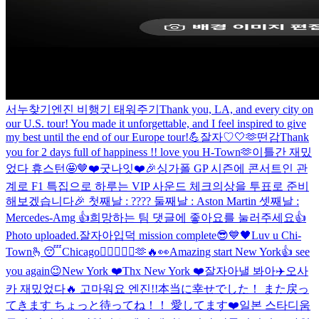
서누찾기
엔진 비행기 태워주기
Thank you, LA, and every city on
our U.S. tour! You made it unforgettable, and I feel inspired to give
my best until the end of our Europe tour!💪
잘자♡
🤍
🫶
떤감
Thank
you for 2 days full of happiness !! love you H-Town🫶
이틀간 재밌
었다 휴스턴🤩
🤎
❤️
굿나잇❤️
🎉싱가폴 GP 시즌에 콘서트인 관
계로 F1 특집으로 하루는 VIP 사운드 체크의상을 투표로 준비
해보겠습니다🎉 첫째날 : ???? 둘째날 : Aston Martin 셋째날 :
Mercedes-Amg 👍희망하는 팀 댓글에 좋아요를 눌러주세요👍
Photo uploaded.
잘자아
입덕 mission complete😎
💙
🖤
Luv u Chi-
Town🫰
😴
Chicago❤️‍🔥🤘🙂‍↕️🫶🔥👀
Amazing start New York👍 see
you again😉
New York ❤️
Thx New York ❤️
잘자아
낼 봐아
✈️
오사
카 재밌었다🔥 고마워요 엔진!!
本当に幸せでした！ また戻っ
てきます ちょっと待ってね！！ 愛してます❤️
일본 스타디움