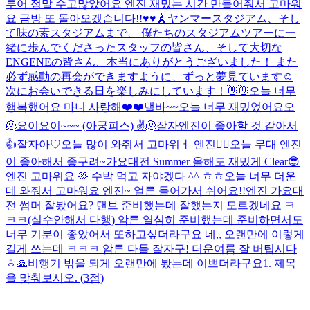
투어 정말 수고많았어요 엔진 재밌는 시간 만들어줘서 고마워
요 금방 또 돌아오겠습니다!!♥️♥️
🗼
ヤンマースタジアム、そし
て味の素スタジアムまで、 僕たちのスタジアムツアーに一
緒に歩んでくださったスタッフの皆さん、そして大切な
ENGENEの皆さん、本当にありがとうございました！ また
必ず感動の再会ができますように、ずっと夢見ています☺️
次にお会いできる日を楽しみにしています！👋👋
오늘 너무
행복했어요 마니 사랑해❤️❤️
낼바~~
오늘 너무 재밌었어요오
🫠
요이
요이~~~ (아궁피스) ✌️
🫠
잘자
엔진이 좋아할 것 같아서
👍
잘자아♡
오늘 많이 와줘서 고마워ㅓ 엔진❤️‍🔥
오늘 무대 엔진
이 좋아해서 좋구려~
가요대전 Summer 올해도 재밌게 Clear😎
엔진 고마워요 🫶 수박 먹고 자야겠다 ^^ ㅎㅎ
오늘 너무 더운
데 와줘서 고마워요 엔진~ 얼른 들어가서 쉬어요!!
엔진 가요대
전 썸머 잘봤어요? 댄브 준비했는데 잘했는지 모르겠네요 ㅋ
ㅋㅋ(실수안해서 다행) 암튼 열심히 준비했는데 준비하면서도
너무 기분이 좋았어서 또하고싶더라구요 네,, 오랜만에 이렇게
길게 쓰는데 ㅋㅋㅋ 암튼 다들 잘자구! 더운여름 잘 버팁시다
ㅎ
🙏
비행기 밖을 되게 오랜만에 봤는데 이쁘더라구요
1. 제목
을 맞춰보시오. (3점)