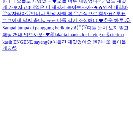
봐ㅏㅏ
오늘도 재밌었다 🖤
오늘 너무 재밌었다~♡ 낼도 재밌
게 가보자고!!
내일은 더 재밌게 놀아보자아~🔥🔥
엔진 내일바
🤍
잘자라아♡
떤비니 첫날 사첵 떼 무슨색으로 할까요? 투표
ㄱㄱ
이제 날씨 춥다.. ㅠㅠ 다들 감기 조심해!!!!❤️
추운 하루..
🐶
Sampai jumpa di panggung berikutnya! 🇮🇩
다들 눈치 보지 말고
패딩 꺼내 입으시오~
🖤✌️
Jakarta thanks for having us👍 terima
kasih ENGENE sayang😉
이틀간 재밌었어요 엔진~ 또 돌아올
게요😍