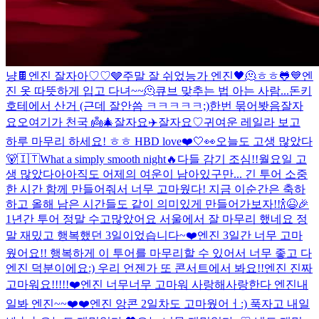
냥
🍫
엔진 잘자아♡♡
🩶
주말 잘 쉬었능가 엔진
🖤
🫠
ㅎㅎ
🐸
💙
엔
진 옷 따뜻하게 입고 다녀~~🫠
큐브 맞추는 법 아는 사람...
돈키
호테에서 산거 (근데 잘안씀 ㅋㅋㅋㅋㅋ;)
한번 묶어봣음
잘자
요오
여기가 천국 👼
🎄
잘자요
✈️
잘자요♡
귀여운 레일라 보고
하루 마무리 하세요! ㅎㅎ HBD love❤️
🤍👀
오늘도 고생 많았다
🐻
🇮🇹
What a simply smooth night
🔥
다들 감기 조심!!
월요일 고
생 많았다아
아직도 어제의 여운이 남아있구만... 긴 투어 소중
한 시간 함께 만들어줘서 너무 고마웠다! 지금 이순간은 축하
하고 올해 남은 시간들도 같이 의미있게 만들어가보자!!🍾😆🎉
1년간 투어 정말 수고많았어요 서울에서 잘 마무리 했네요 정
말 재밌고 행복했던 3일이었습니다~❤️
엔진 3일간 너무 고마
웠어요!! 행복하게 이 투어를 마무리할 수 있어서 너무 좋고 다
엔진 덕분이에요:) 우리 언젠가 또 콘서트에서 봐요!!
엔진 진짜
고마워요!!!!!❤️
엔진 너무너무 고마워 사랑해
사랑한다 엔진
내
일봐 엔진~~❤️❤️
엔진 앙콘 2일차도 고마웠어ㅓ:) 푹자고 내일