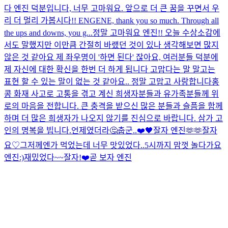
다 엔진 덕분입니다, 너무 고마워요. 앞으로 더 큰 꿈을 꾸면서 우
리 더 멀리 가봅시다!! ENGENE, thank you so much. Through all
the ups and downs, you g...
정말 고마워요 엔진!! 오늘 수상소감에
서도 말했지만 이만큼 간절히 바랬던 것이 있나 생각해보면 많지
않은 것 같아요 제 좌우명이 '하면 된다' 잖아요, 여러분들 덕분에
제 자신에 대한 확신을 한번 더 하게 됩니다 고맙다는 말 말고는
표현 할 수 있는 말이 없는 것 같아요.. 정말 고맙고 사랑합니다
홍
콩 화재 사고로 고통을 겪고 계신 희생자분들과 유가족분들께 위
로의 마음을 전합니다. 큰 충격을 받으신 많은 분들과 슬픔을 함께
하며 더 많은 희생자가 나오지 않기를 진심으로 바랍니다. 삼가 고
인의 명복을 빕니다.
언제였더라🤔
춥군..
❤️
🖤
잘자 엔진🫶🫶
잘자
요♡
그저께엔가 먹었는데 너무 맛있었다..
5시까지 맘껏 놀다가요
엔진:)
재밌었다~~잘자!
❤️
곧 보자 엔진