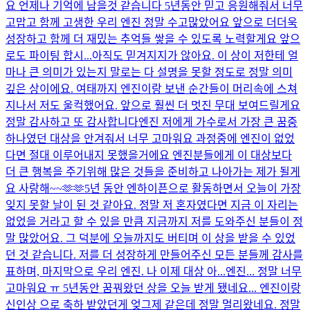
요 언제나 기억에 남을것 같습니다 5년동안 믿고 응원해줘서 너무
고맙고 함께 고생한 우리 엔진 정말 수고많았어요 앞으로 더더욱
성장하고 함께 더 재밌는 추억들 쌓을 수 있도록 노력할게요 앞으
로도 파이팅 합시...
아직도 믿겨지지가 않아요. 이 상이 저한테 얼
마나 큰 의미가 있는지 말로는 다 설명을 못할 정도로 정말 의미
깊은 상이에요. 여태까지 엔진이랑 보낸 순간들이 머리속에 스쳐
지나서 저도 울컥했어요. 앞으로 훨씬 더 멋진 무대 보여드릴게요
정말 감사하고 또 감사합니다
엔진 저에게 가수로서 가장 큰 꿈중
하나였던 대상을 안겨줘서 너무 고마워요 과정중에 엔진이 없었
다면 절대 이루어내지 못했을거에요 엔진분들에게 이 대상보다
더 큰 행복을 주기위해 많은 것들을 준비하고 나아가는 제가 될게
요 사랑해~~🫶🫶
5년 동안 엔하이픈으로 활동하면서 오늘이 가장
잊지 못할 날이 된 것 같아요. 정말 저 혼자였다면 지금 이 자리는
없었을 거라고 할 수 있을 만큼 지금까지 저를 도와주신 분들이 정
말 많았어요. 그 덕분에 오늘까지도 버티며 이 상을 받을 수 있었
던 것 같습니다. 저를 더 성장하게 만들어주신 모든 분들께 감사를
표하며, 마지막으로 우리 엔진. 나 이제 대상 아...
엔진... 정말 너무
고마워요 ㅠ 5년동안 꿈꿔왔던 상을 오늘 받게 됐네요... 엔진이랑
신인상 으로 축하 받았던게 엊그제 같은데 정말 멀리왔네요. 정말