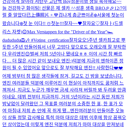
건강하게 살아라 저탄수 고단백 Boy
성훈이형 생일 축하해요~~
늘 건강하구 화이팅! 선물은 제 셀카 ^^
성훈 생축 BRO🎉🎉
12/7
이
럴 줄 알았다
已上傳照片。
💙
겁나게 춥군
쁘이✌️
❄️
서울에 첫눈이
왔습니다❄️
첫 눈 이다!! ☃️
첫눈!!!
잘자~~🖤
잘자요♡
잘자ㅏ(드셀
리스 자켓)
😊
Max Verstappen for the "Driver of the Year"🏎
dudududu🦁🎶 #Voting_certification
잘자요오
5주년 셀카
최고로 뿌
듯한 5주년 만들어줘서 너무 고맙다 앞으로도 오래오래 잘 부탁한
다 우리엔진😊
벌써 저희 5년이나 됐네요ㅎㅎ 이야 시간 참 빠르
다… 더 많은 시간 같이 보내요 엔진:)
덕분에 지금의 엔하이픈 정
원이 될 수 있었어요 앞으로도 잘 부탁해요 엔진!! 사랑한다❤️❤️
어제 밤부터 참 많은 생각들에 잠겨, 길고도 긴 밤을 보냈습니다.
엔진 여러분들 덕분에 이루어진 이 현실이 아직까지도 꿈처럼 느
껴져서, 지금도 누군가 깨우면 금세 사라져 버릴까 봐 두려울 만큼
이네요. 데뷔 전부터 지금까지, 거의 5년이라는 시간 동안 저희가
밤낮없이 달려왔던 그 목표를 여러분의 소중한 한 표, 한 표가 모
여 마침내 저희 손 안에 꼭 쥐게 됐...
엔진여러분이 만들어준 오늘
이 상들 정말 감사해요 특히 마마 대상은 데뷔 이후에 항상 꿈꿔오
던 상이었는데 이렇게 엔진 덕분에 저희가 마마 대상을 만져보네