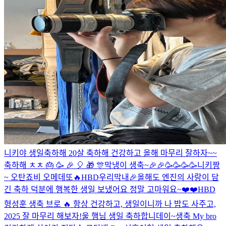
니키야 생일축하해 20살 축하해 건강하고 올해 마무리 잘하자~~
축하해 ㅊㅊ 🎂 🥳 🎉 🎈 🎁 🎊
막냉이 생축~🎉🎉🥳🥳🥳🥳
니키짱
~ 오탄죠비 오메데또🔥
HBD우리막내🎉
올해도 엔진의 사랑이 담
긴 축하 덕분에 행복한 생일 보냈어요 정말 고마워요~❤️❤️
HBD
형
성훈 생축 브로 🔥 항상 건강하고, 생일이니까 나 밥도 사주고,
2025 잘 마무리 해보자!
울 행님 생일 축하합니데이~
생축 My bro