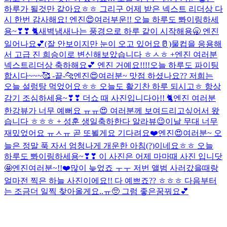
하루가 될것만 같아요ㅎㅎ 그리구 어제 받은 넥스트 리더상 다
시 한번 감사해요! 엔진😍여러부운!! 오늘 하루도 뽜이링하세
용~❣❣ 🐈
새벽냄새나는 풍경으로 하루 같이 시작해용🥱 엔진
일어나요💕(잘 안보이지만 눈이 오고 있어요🥛)
물컵을 응용해
서 고급 진 희승이로 변신해보았습니다 ㅎㅅㅎ +엔진 여러분
넥스트리더상 축하해요💕 엔진 거예요!!!!
오늘 하루도 파이팅
합시다~~~🥰 -끝-🐆
엔진😍여러분~ 맛점 하셨나요?? 저희는
오늘 설렁탕 먹었어요ㅎㅎ 오늘도 활기찬 하루 되시고ㅎ 항상
감기 조심하세용~❣❣ 더쇼 때 사진입니다아!! 🐈
엔진 여러분
한강뷰가 너무 예뻐요 ㅠㅠ😍 여러분께 보여드리고싶어서 왔
습니다 ㅎㅎㅎ + 성훈 생일축하한다 알라뷰😉
이날 무대 너무
재밌었어요 ㅠㅅㅠ 곧 또뵐게요 기다려요❤️
엔진😍여러분~ 오
늘은 정말 푹 자서 엄청나게 개운한 아침(?)이네요ㅎㅎ 오늘
하루도 뽜이링하세용~❣❣ 이 사진은 어제 마마때 사진 입니닷
🤩
엔진여러분~!!❤️많이 늦었죠 ㅜㅜ 저번 앨범 사러갔을때랑
얼마전 찍은 하늘 사진이에요!! 다 예쁘죠?? ㅎㅎㅎ 다음부터
는 조금더 일찍 찾아올게요..ㅠ🥺 그럼 좋은꿈꿔요💕