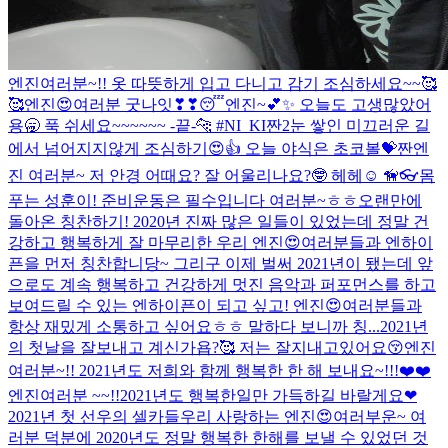
엔진여러분~!! 옷 따뜻하게 입고 다니고 감기 조심하세요~~🥰
🥰
엔진😍여러분 굿나잇❣❣😴
엔진~💕✨ 오늘도 고생많았어
용🥱 푹 쉬세요~~~~~~ -끝-🐆 #NI_KI
짠2
눈 쌓인 미끄러운 길
에서 넘어지지않게 조심하기😍👍 오늘 야식은 초코볼💝
짠
엔
진 여러분~ 저 안경 어때요? 잘 어울리나요?🤓 헤헤☺️ 🦮👓
몸
푸는 성훈이! 준비운동은 필수입니다 여러분~ㅎㅎ
오랜만에
돌아온 칭찬하기! 2020년 진짜 많은 일들이 있었는데 정말 건
강하고 행복하게 잘 마무리한 우리 엔진😍여러분들과 엔하이
픈을 먼저 칭찬합니당~ 그리구 이제 벌써 2021년이 됐는데 앞
으로도 계속 행복하고 건강하게 멋진 음악과 퍼포먼스를 하고
보여드릴 수 있는 엔하이픈이 되고 싶고! 엔진😍여러분들과
항상 재밌게 소통하고 싶어요ㅎㅎ 말하다 보니까 칭...
2021년
의 첫날을 잘보내고 계신가욥?🥰 저는 잘지내고있어요😚
엔진
여러분~!! 2021년도 저희와 함께 행복한 한 해 보내요~!!!❤️❤️
엔진여러분 ~~!!2021년도 행복한일만 가득하길 바랄게요❤
2021년 첫 선우의 셀카들
우리 사랑하는 엔진😍여러부운~ 여
러분 덕분에 2020년도 정말 행복한 한해를 보낼 수 있었던 것