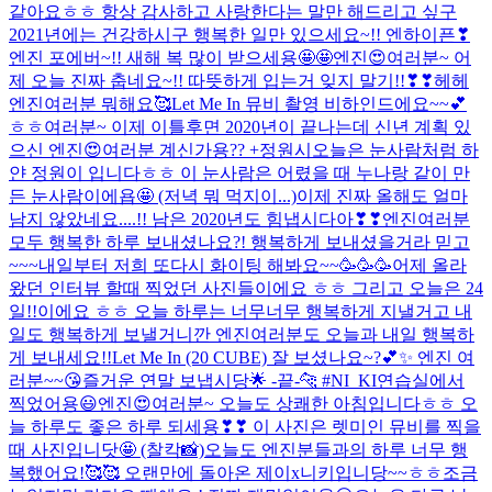
같아요ㅎㅎ 항상 감사하고 사랑한다는 말만 해드리고 싶구
2021년에는 건강하시구 행복한 일만 있으세요~!! 엔하이픈❣
엔진 포에버~!! 새해 복 많이 받으세용🤩🤩
엔진😍여러분~ 어
제 오늘 진짜 춥네요~!! 따뜻하게 입는거 잊지 말기!!❣❣
헤헤
엔진여러분 뭐해요🥰
Let Me In 뮤비 촬영 비하인드에요~~💕
ㅎㅎ
여러분~ 이제 이틀후면 2020년이 끝나는데 신년 계획 있
으신 엔진😍여러분 계신가용?? +정원시
오늘은 눈사람처럼 하
얀 정원이 입니다ㅎㅎ 이 눈사람은 어렸을 때 누나랑 같이 만
든 눈사람이에욥🤩 (저녁 뭐 먹지이...)
이제 진짜 올해도 얼마
남지 않았네요....!! 남은 2020년도 힘냅시다아❣❣
엔진여러분
모두 행복한 하루 보내셨나요?! 행복하게 보내셨을거라 믿고
~~~내일부터 저희 또다시 화이팅 해봐요~~🥳🥳🥳
어제 올라
왔던 인터뷰 할때 찍었던 사진들이에요 ㅎㅎ 그리고 오늘은 24
일!!이에요 ㅎㅎ 오늘 하루는 너무너무 행복하게 지낼거고 내
일도 행복하게 보낼거니깐 엔진여러분도 오늘과 내일 행복하
게 보내세요!!
Let Me In (20 CUBE) 잘 보셨나요~?💕✨ 엔진 여
러분~~😘즐거운 연말 보냅시당🌟 -끝-🐆 #NI_KI
연습실에서
찍었어용😃
엔진😍여러분~ 오늘도 상쾌한 아침입니다ㅎㅎ 오
늘 하루도 좋은 하루 되세용❣❣ 이 사진은 렛미인 뮤비를 찍을
때 사진입니닷🤩 (찰칵📸)
오늘도 엔진분들과의 하루 너무 행
복했어요!🥰🥰 오랜만에 돌아온 제이x니키입니당~~ㅎㅎ
조금