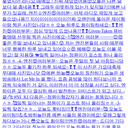
늦었지만 라디오 때예요 ! 진짜 재밌었어용😚
오늘은 다른 날
보다 덜 춥네용❣❣ 그래두 따뜻하게 입는거 잊지말기!!
예쁜 나
무가 있길래..엔진☺️
엔진😍여러분~ 어제 라디오 재밌게 보고
들으셨나용?? 지이이이이이이이인짜 오랜만에 돌아온 제이형
이랑 찍은 사진입니당ㅎㅎ 오늘 하루도 화이팅하세요~❣❣
엔
진😍여러부운~ 점심 맛있게 드셨나용??❣❣
Given-Taken 뮤비
촬영때 선우랑 찍은 사진이예요~!!🥰
엔진 여러분 ~~~~~😊😍
좋은 주말 보내시고 있나용? 😊 저는 엔진분들의 사랑 때문에
너무 행복한 하루 보내고 있어요☺️😍 헤헤😊 오늘도 이불 꾹
덮고! 잘 자용😘 🦮
일찍 일어나는 정원이가 포스트 하나 올리
징ㅎㅎ -4- 엔진😍여러부운~ 오늘은 주말의 첫 날 아침입니당
ㅎㅎ 오늘두 활기찬 하루 되세요~❣❣ 이 사진은 가요대축제
무대때 사진입니닷 ​🙃
예쁜 하늘😎
오늘의 칭찬하기 오늘은 생
방송에서 Let Me In 을 했다. 요즘 음방을 많이 하다보니까 조
금씩 익숙해진 거 같다. 이러면서 더 더 성장을 시키고 싶다. 엔
하이픈 모두 다 열심히 해서 발전하는 아티스트가 되고 싶다. -
끝-🐆 #NI_KI 다음은->정원이형
갑자기 올리는 희둥입니다 ㅎ
ㅅㅎ 🥰
일찍 일어나는 정원이가 포스트 하나 올리징ㅎㅎ -3-
일찍 맞죠?ㅎㅎ... 오늘도 홧티잉!!!❣❣
엔진여러분~🥰 오늘도
파이팅!!💪💪
밤하늘만큼 예쁜 서울의 풍경이에요! 😲
왜그렇게
쳐다보는거니 😳
오늘도 화이팅!!!
엔진😍여러분~ 드디어 기다
리고 기다리던 첫눈이 왔어요!!! 오늘 하루는 뭔가 기분 좋은