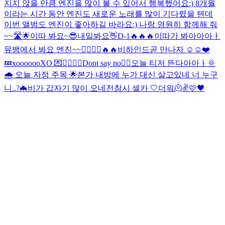
지지 않을 만큼 엔진을 많이 볼 수 있어서 행복했어요:) 8개월
이라는 시간 동안 엔진도 새로운 노래를 많이 기다렸을 텐데
이번 앨범도 엔진이 좋아하길 바라요:) 나랑 영원히 함께해 줘
~~🛣🌟
이따 봐요~😎
내일봐요👋
D-1🔥🔥🔥
이따가 봐아아아ㅏ
뮤뱅에서 봐요 엔진~~🙋‍♂️🙋‍♂️
🔥🔥
비하인드
곧 만나자 ☺️☺️❤️
💤
xoooooo
XO 💌
🙅‍♂️🙆‍♂️
Dont say no🙂‍↔️
오늘 티저 뜬다아아ㅏ
🌞
🌧 오늘 자정 주목 🌟
본가 내방에 누가 대신 살고있네 너 누구
니..?
🦇
비가 갑자기 많이 오네
전참시 셀카 🤍
더워🫠
✌️
🩷🖤