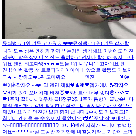
뮤직뱅크 1위 너무 고마워요 ❤️❤️
뮤직뱅크 1위! 너무 감사합
니다 모든 상은 엔진과 함께 받는거라 생각해요 이번에도 엔진
덕분에 받은 상이니 엔진도 축하하고 언제나 함께해 줘서 고마
워요 엔진 최고다잉♥️♥️🔥🔥
오늘 1위 너무너무 고마워요 엔
진!!! 이번 활동 첫 트로피다아아아아ㅏ 앞으로 활동도 가보자
구🔥 사랑하오❤️
1위 고마워요~~~~~~~엔진~~~~~~~~~🫶😭
쁘이✌️
잘자요~~
❤️
1일 엔진 체험
🖤♟️🕷
🖤
엠카에서👋
잘자요
💛
비가 많이 오네
최애 버전
😼🖤
5번 트랙 너무 좋다
😎
🤍💛💙
🖤
1주차 끝!!☺️☺️
첫주차 끝!!
정규2집 1주차 음방이 끝났습니다
빨리 엔진하고 같이 활동하고 싶었는데 역시나 기대 이상으로
재밌네요ㅎㅎ 엔진만 보면 힘이 납니다 2주차도 가보자고!
아
침부터 엔진을 볼 수 있어서 좋았어요:)
💙
🧐
주말 잘 보내셨나
요~
🙅‍♂️🙆‍♂️~🙆‍♂️🙆‍♂️🙆‍♂️🙆‍♂️🙆‍♂️
첫 XO 🤗
엔진 저희가 드디어 컴백했
어요~~!!!!!!! 사실 그동안 저희한테 비활동기라는 기간이 느껴