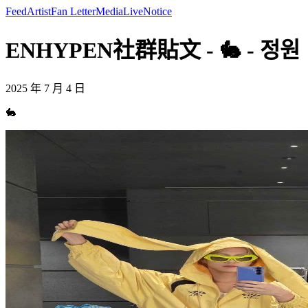
Feed
Artist
Fan Letter
Media
Live
Notice
ENHYPEN社群貼文 - 🐇 - 정원
2025 年 7 月 4 日
🐇