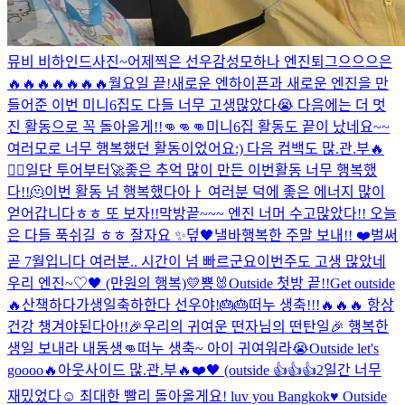
뮤비 비하인드사진~
어제찍은 선우감성
모하나 엔진
퇴그으으으은
🔥🔥🔥🔥🔥🔥🔥
월요일 끝!
새로운 엔하이픈과 새로운 엔진을 만
들어준 이번 미니6집도 다들 너무 고생많았다😭 다음에는 더 멋
진 활동으로 꼭 돌아올게!!👊👊👊
미니6집 활동도 끝이 났네요~~
여러모로 너무 행복했던 활동이었어요:) 다음 컴백도 많.관.부🔥
❤️‍🔥일단 투어부터🚀
좋은 추억 많이 만든 이번활동 너무 행복했
다!!🫠
이번 활동 넘 행복했다아ㅏ 여러분 덕에 좋은 에너지 많이
얻어갑니다ㅎㅎ 또 보자!!
막방끝~~~ 엔진 너머 수고많았다!! 오늘
은 다들 푹쉬길 ㅎㅎ 잘자요 ✨️
덮
🖤낼바
행복한 주말 보내!! ❤️
벌써
곧 7월입니다 여러분.. 시간이 넘 빠르군요
이번주도 고생 많았네
우리 엔진~♡
🖤 (만원의 행복)
💛
뿅🐰
Outside 첫방 끝!!
Get outside
🔥
산책하다가
생일축하한다 선우야!🎂🎂
떠누 생축!!!🔥🔥🔥 항상
건강 챙겨야된다아!!
🎉우리의 귀여운 떤자님의 떤탄일🎉 행복한
생일 보내라 내동생👊
떠누 생축~ 아이 귀여워라😭
Outside let's
goooo🔥
아웃사이드 많.관.부🔥
❤️🖤 (outside 👍👍👍
2일간 너무
재밌었다☺️ 최대한 빨리 돌아올게요! luv you Bangkok♥️ Outside