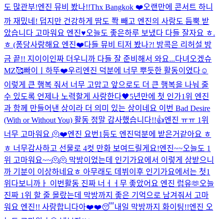
도 많관부!
엔진 뮤비 봤나!!
Thx Bangkok ❤️
오랜만에 콘서트 하니
까 재밌네! 덥지만 건강하게 땀도 쫙 빼고 엔진의 사랑도 듬뿍 받
았습니다 고마워요 엔진♥️
오늘도 좋은하루 보냈다 다들 잘자요 ㅎ.
ㅎ (퐁당
사랑해요 엔진❤️
다들 뮤비 티저 봤나?! 방콕은 리허설 방
금 끝!! 지이이인짜 더우니까 다들 잘 준비해서 와요...
다녀오겠슈
MZ
🥰
빠이ㅣ
하뚜❤️
우리엔진 덕분에 너무 뿌듯한 활동이였다☺️
이렇게 큰 행복 줘서 너무 고맙고 앞으로도 더 큰 행복을 나눠 줄
수 있도록 언제나 노력할게 사랑한다🖤
5년만에 첫 인가1위 엔진
과 함께 만들어낸 상이라 더 의미 있는 상이네요 이번 Bad Desire
(With or Without You) 활동 정말 감사했습니다!!👍
엔진 ㅠㅠ 1위
너무 고마워요 🫠❤️
엔진 요번1등도 엔진덕분에 받은거같아요 ㅎ
ㅎ 너무감사하고 선물로 4컷 만화 보여드릴게요!
엔진~~오늘도 1
위 고마워요~~🫠🫠 막방이었는데 인기가요에서 이렇게 상받으니
까 기분이 이상하네요ㅎ 아무래도 데뷔이후 인기가요에서는 첫1
위다보니까ㅏ 이번활동 진짜 너ㅓㅓ무 좋았어요 엔진 럽유🫶
오늘
진짜 1위 할 줄 몰랐는데 막방까지 좋은 기억으로 남겨줘서 고마
워요 엔진!! 사랑합니다아❤️❤️
😴
내일 막방까지 화이팅!!
엔진 오