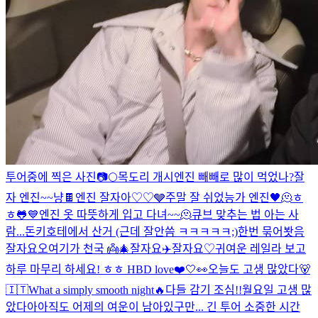
투어중에 찍은 사진📷
🌕
목도리 개시
엔진 빼빼로 많이 먹었나?
잘
자 엔진~~
냥
🍫
엔진 잘자아♡♡
🩶
주말 잘 쉬었능가 엔진
🖤
🫠
ㅎ
ㅎ
🐸
💙
엔진 옷 따뜻하게 입고 다녀~~🫠
큐브 맞추는 법 아는 사
람...
돈키호테에서 산거 (근데 잘안씀 ㅋㅋㅋㅋㅋ;)
한번 묶어봣음
잘자요오
여기가 천국 👼
🎄
잘자요
✈️
잘자요♡
귀여운 레일라 보고
하루 마무리 하세요! ㅎㅎ HBD love❤️
🤍👀
오늘도 고생 많았다🐻
🇮🇹
What a simply smooth night
🔥
다들 감기 조심!!
월요일 고생 많
았다아
아직도 어제의 여운이 남아있구만... 긴 투어 소중한 시간