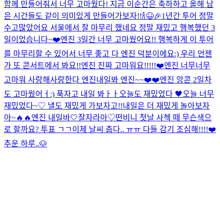
함께 만들어줘서 너무 고마웠다! 지금 이순간은 축하하고 올해 남
은 시간들도 같이 의미있게 만들어가보자!!🍾😆🎉
1년간 투어 정말
수고많았어요 서울에서 잘 마무리 했네요 정말 재밌고 행복했던 3
일이었습니다~❤️
엔진 3일간 너무 고마웠어요!! 행복하게 이 투어
를 마무리할 수 있어서 너무 좋고 다 엔진 덕분이에요:) 우리 언젠
가 또 콘서트에서 봐요!!
엔진 진짜 고마워요!!!!!❤️
엔진 너무너무
고마워 사랑해
사랑한다 엔진
내일봐 엔진~~❤️❤️
엔진 앙콘 2일차
도 고마웠어ㅓ:) 푹자고 내일 봐ㅏㅏ
오늘도 재밌었다 🖤
오늘 너무
재밌었다~♡ 낼도 재밌게 가보자고!!
내일은 더 재밌게 놀아보자
아~🔥🔥
엔진 내일바🤍
잘자라아♡
떤비니 첫날 사첵 떼 무슨색으
로 할까요? 투표 ㄱㄱ
이제 날씨 춥다.. ㅠㅠ 다들 감기 조심해!!!!❤️
추운 하루..
🐶