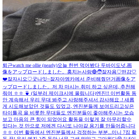
퇴근
watch me ollie (nearly)
오늘 한번 먹어봤다 두바이도넛.
画
像をアップロードしました。
훔치는사람🔴
🧑
잘자욤♡
떤감
🤍
❤️
잘자시오♡
굿나잇~
잘자아
엠카에서 준비해줬던거
画像をア
ップロードしました。
저 차 마시는 취미 하고 싶은데, 추천해
줘여 ㅎㅎ 🍵 (일부러 제이크시에 올립니다)
엔진!! 이번활동 동
안 계속해서 우리 무대 봐주고 사랑해주셔서 감사해요 .! 새롭
게 시도해보았던 것들도 있었고, 엔진분들께 보여드리고싶은
타이틀곡 을 비롯한 무대들도 엔진분들이 좋아해주시는 모습
보고 마음의 큰 힘이 되었어요 활동을 이렇게 잘 마무리할수
있다는 것 만으로 저에겐 다시또 나아갈 용기를 만들어줍니다
ㅎㅎ 이번 활동에서 엔진분들께서 걱정하는 부분...
미니 7집 활
동 끝! 우리 엔진 2주 동안 너무 고생 많았고 고마웠다😁 5년이