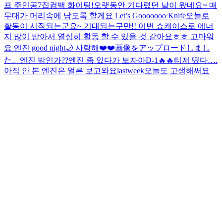
프 주인공
7집컴백 화이팅!
오랫동안 기다렸던 날이 왔네요~ 매
무대가 머리속에 남도록 할게요 Let’s Gooooooo Knife
오늘로
활동이 시작되는군요~ 기대되는구만!! 이번 쇼케이스로 에너
지 많이 받아서 열심히 활동 할 수 있을 것 같아요ㅎㅎ 고마워
요 엔진 good night🌙 사랑해❤️❤️
画像をアップロードしまし
た。
엔진 밖인가??
엔진 좀 있다가 보자아
D-1🔥🔥
티저 떴다….
아직 안 본 엔진은 얼른 보고와요
lastweek
오늘도 고생해써요