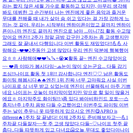
라는 짧지 않은 세월 가수로 활동하고 있지만, 아무리 생각해
봐도 데뷔한 그 순간부터 나는 엔진에게 좋은 음악과 즐거운
무대를 전해줄 때 내가 살아 숨 쉬고 있다는 걸 가장 강하게 느
끼는 것 같아. 우리는 시작부터 엔하이픈이었고 끝까지 엔하이
픈이니까 엔진도 끝까지 엔진으로 남아 ...
미니7집 활동 수고많
았어요 엔진!! 2주가 정말 금방 갔구만 2주차는 좀 고생했지만
그래도 잘 끝내서 다행입니다 이번 활동도 재밌었다!!💪💪 사
랑해요~❤️❤️
2주동안 고생 많았다 우리 엔진 덕분에 행복했어
요ㅎㅎ 사랑해애❤️❤️
🔪🔪+😭✖️
활동 끝~ 엔진 수고많았어요
~~ ❤️
좀 이따가 봅시다잉~
🧢
눈이 많이 오는군요... 다들 감기
조심!!
나이프 활동 첫 1위!! 감사합니다 엔진♡♡ 남은 활동도
화이팅 해봅시다🔥🔥
엔진 1위 진짜 너무 고마워요 사실 이번
나이프로 상 너무 받고 싶었는데 엔진이 선물해줘서 아주 기쁘
네요 나이프는 오눌이 마지막이었지만 앞으로 할 일이 많을거
에요ㅎ 마지막주도 화이팅!!:)
좀 있다 봐아
비하인드 포토~~
스
춤
지난주 1주차 음방 다들 수고했어요! 이번주도 파이팅 이번
주는 날이 추우니 옷 따뜻하게 입으시오 엔진
😋
APRO is
different🔥
1주차 잘 끝냈다! 이제 2주차도 준비해보자고~~💪
1
주차끝 다들잘자~~
첫 주 고생 많았다 다들~♡
나이프 첫주 끝
춥다..다들 따뜻하게 입고 다녀요🥶
오늘 무대도 좋았다아
나이