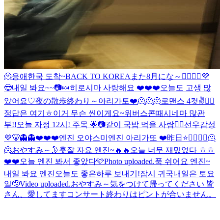
🫠
응애
한국 도착~
BACK TO KOREA
また8月にな～🙋‍♂️🙋‍♂️
💜
😎
내일 봐요~~
📷
🍬
히로시마 사랑해요 ❤️❤️❤️
오늘도 고생 많
았어요♡
夜の散歩終わり～
아리가토❤️
🫠🫠🫠
로맨스 4컷
✌️
🙋‍♂️
정답은 여기ㅎ
이거 무슨 씬이게요~
위버스콘때
시네마 많관
부!!
오늘 자정 12시! 주목 🌟
📷
같이 국밥 먹을 사람🙋‍♂️
선우감성
💜
🐻
👻👻
❤️❤️❤️엔진 오야스미
엔진 아리가또 ❤️
昨日
⭐️
🤦‍♂️🤦‍♂️🫠
🫠
おやすみ～
🌛
훗
잘 자요 엔진~
🔥🔥
오늘 너무 재밌었다 ㅎㅎ
❤️❤️
오늘 엔진 봐서 좋았다🩵
Photo uploaded.
푹 쉬어요 엔진~
내일 봐요 엔진
오늘도 좋은하루 보내기!
잠시 귀국
내일은 토요
일🫡
Video uploaded.
おやすみ～
気をつけて帰ってください 皆
さん、愛してます
コンサート終わりはピントが合いません。