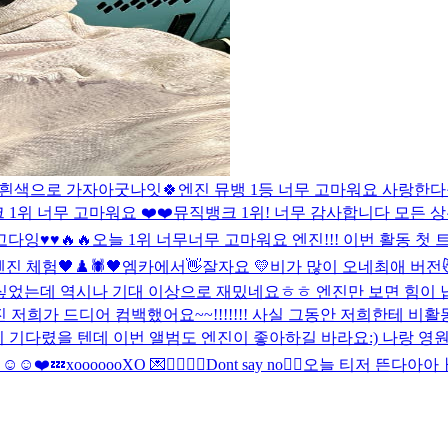
 흰색으로 가자아
굿나잇🍀
엔진 뮤뱅 1등 너무 고마워요 사랑한다구
1위 너무 고마워요 ❤️❤️
뮤직뱅크 1위! 너무 감사합니다 모든 
♥️♥️🔥🔥
오늘 1위 너무너무 고마워요 엔진!!! 이번 활동 
엔진 체험
🖤♟️🕷
🖤
엠카에서👋
잘자요 💛
비가 많이 오네
최애 버전
싶었는데 역시나 기대 이상으로 재밌네요ㅎㅎ 엔진만 보면 힘이 
 저희가 드디어 컴백했어요~~!!!!!!! 사실 그동안 저희한테 
 기다렸을 텐데 이번 앨범도 엔진이 좋아하길 바라요:) 나랑 영원히
️☺️❤️
💤
xoooooo
XO 💌
🙅‍♂️🙆‍♂️
Dont say no🙂‍↔️
오늘 티저 뜬다아아