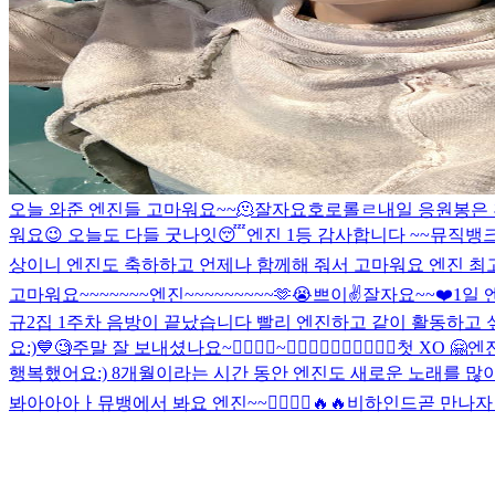
오늘 와준 엔진들 고마워요~~🫠
잘자요호로롤ㄹ
내일 응원봉은
워요😉 오늘도 다들 굿나잇😴
엔진 1등 감사합니다 ~~
뮤직뱅크 
상이니 엔진도 축하하고 언제나 함께해 줘서 고마워요 엔진 최고다잉
고마워요~~~~~~~엔진~~~~~~~~~🫶😭
쁘이✌️
잘자요~~
❤️
1일 
규2집 1주차 음방이 끝났습니다 빨리 엔진하고 같이 활동하고 
요:)
💙
🧐
주말 잘 보내셨나요~
🙅‍♂️🙆‍♂️~🙆‍♂️🙆‍♂️🙆‍♂️🙆‍♂️🙆‍♂️
첫 XO 🤗
엔진
행복했어요:) 8개월이라는 시간 동안 엔진도 새로운 노래를 많이
봐아아아ㅏ
뮤뱅에서 봐요 엔진~~🙋‍♂️🙋‍♂️
🔥🔥
비하인드
곧 만나자 ☺