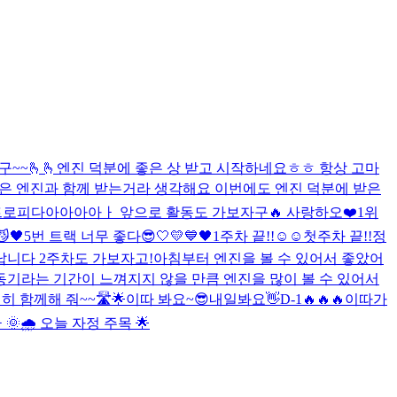
~~🫰🫰
엔진 덕분에 좋은 상 받고 시작하네요ㅎㅎ 항상 고마
상은 엔진과 함께 받는거라 생각해요 이번에도 엔진 덕분에 받은
첫 트로피다아아아아ㅏ 앞으로 활동도 가보자구🔥 사랑하오❤️
1위
😼🖤
5번 트랙 너무 좋다
😎
🤍💛💙🖤
1주차 끝!!☺️☺️
첫주차 끝!!
정
납니다 2주차도 가보자고!
아침부터 엔진을 볼 수 있어서 좋았어
비활동기라는 기간이 느껴지지 않을 만큼 엔진을 많이 볼 수 있어서
 함께해 줘~~🛣🌟
이따 봐요~😎
내일봐요👋
D-1🔥🔥🔥
이따가
ㅏ
🌞🌧 오늘 자정 주목 🌟