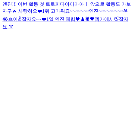
엔진!!! 이번 활동 첫 트로피다아아아아ㅏ 앞으로 활동도 가보
자구🔥 사랑하오❤️
1위 고마워요~~~~~~~엔진~~~~~~~~~🫶
😭
쁘이✌️
잘자요~~
❤️
1일 엔진 체험
🖤♟️🕷
🖤
엠카에서👋
잘자
요 💛