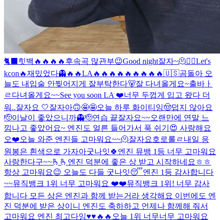
🐈‍⬛
힛백🔥🔥🔥🔥
후속곡 많관부😉
Good night
잘자~
🫠
❤️‍🔥
Let's
kcon🔥
재밌었다👻
🔥🔥
LA🔥🔥🔥🔥🔥🔥🔥🔥🔥
🇺🇸
곰돌아 오
늘도 내입술 안찢어지게 잘부탁한다🐻
잘 다녀올게요~
출바ㅏ
ㄹ
다녀올게요~~
See you soon LA ❤️
너무 두껍게 입고 왔다 더
워..
잘자요 🤍
잘자아
🙃
🤩🤩
오늘 하루 화이티잉
🤠
덥지 않아요
🫡
이날이 좋았으니까👻
🫡
연습 끝
잘자요~~
오랜만에 연말 느
낌나고 좋았어요~ 엔진도 얼른 들어가서 푹 쉬기😍 사랑해요
오❤️
오늘 와준 엔진들 고마워요~~🫠
잘자요호로롤ㄹ
내일 응
원봉은 흰색으로 가자아
굿나잇🍀
엔진 뮤뱅 1등 너무 고마워요
사랑한다구~~🫰🫰
엔진 덕분에 좋은 상 받고 시작하네요ㅎㅎ
항상 고마워요😉 오늘도 다들 굿나잇😴
엔진 1등 감사합니다
~~
뮤직뱅크 1위 너무 고마워요 ❤️❤️
뮤직뱅크 1위! 너무 감사
합니다 모든 상은 엔진과 함께 받는거라 생각해요 이번에도 엔
진 덕분에 받은 상이니 엔진도 축하하고 언제나 함께해 줘서
고마워요 엔진 최고다잉♥️♥️🔥🔥
오늘 1위 너무너무 고마워요