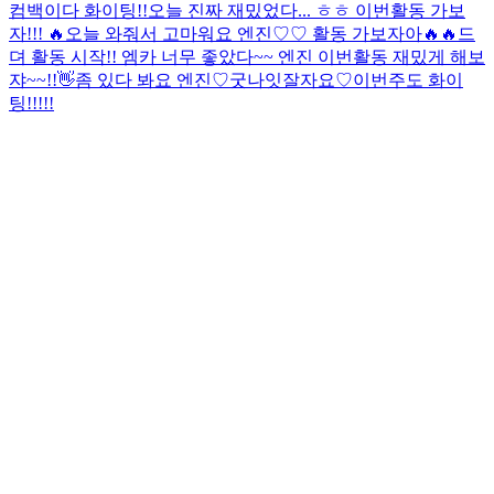
컴백이다 화이팅!!
오늘 진짜 재밌었다... ㅎㅎ 이번활동 가보
자!!! 🔥
오늘 와줘서 고마워요 엔진♡♡ 활동 가보자아🔥🔥
드
뎌 활동 시작!! 엠카 너무 좋았다~~ 엔진 이번활동 재밌게 해보
쟈~~!!
👋
좀 있다 봐요 엔진♡
굿나잇
잘자요♡
이번주도 화이
팅!!!!!