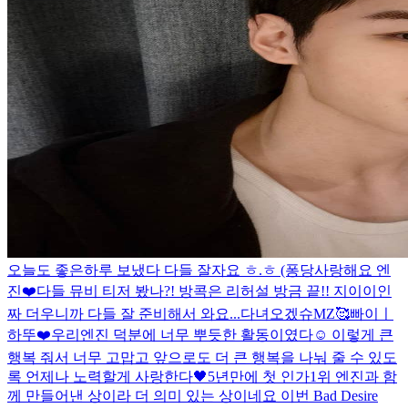
오늘도 좋은하루 보냈다 다들 잘자요 ㅎ.ㅎ (퐁당
사랑해요 엔
진❤️
다들 뮤비 티저 봤나?! 방콕은 리허설 방금 끝!! 지이이인
짜 더우니까 다들 잘 준비해서 와요...
다녀오겠슈
MZ
🥰
빠이ㅣ
하뚜❤️
우리엔진 덕분에 너무 뿌듯한 활동이였다☺️ 이렇게 큰
행복 줘서 너무 고맙고 앞으로도 더 큰 행복을 나눠 줄 수 있도
록 언제나 노력할게 사랑한다🖤
5년만에 첫 인가1위 엔진과 함
께 만들어낸 상이라 더 의미 있는 상이네요 이번 Bad Desire