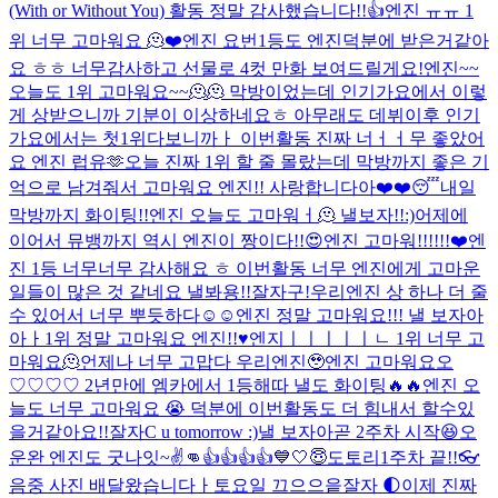
(With or Without You) 활동 정말 감사했습니다!!👍
엔진 ㅠㅠ 1
위 너무 고마워요 🫠❤️
엔진 요번1등도 엔진덕분에 받은거같아
요 ㅎㅎ 너무감사하고 선물로 4컷 만화 보여드릴게요!
엔진~~
오늘도 1위 고마워요~~🫠🫠 막방이었는데 인기가요에서 이렇
게 상받으니까 기분이 이상하네요ㅎ 아무래도 데뷔이후 인기
가요에서는 첫1위다보니까ㅏ 이번활동 진짜 너ㅓㅓ무 좋았어
요 엔진 럽유🫶
오늘 진짜 1위 할 줄 몰랐는데 막방까지 좋은 기
억으로 남겨줘서 고마워요 엔진!! 사랑합니다아❤️❤️
😴
내일
막방까지 화이팅!!
엔진 오늘도 고마워ㅓ🫠 낼보자!!:)
어제에
이어서 뮤뱅까지 역시 엔진이 짱이다!!😍
엔진 고마워!!!!!!❤️
엔
진 1등 너무너무 감사해요 ㅎ 이번활동 너무 엔진에게 고마운
일들이 많은 것 같네요 낼봐용!!잘자구!
우리엔진 상 하나 더 줄
수 있어서 너무 뿌듯하다☺️☺️
엔진 정말 고마워요!!! 낼 보자아
아ㅏ
1위 정말 고마워요 엔진!!♥️
엔지ㅣㅣㅣㅣㅣㄴ 1위 너무 고
마워요🫠
언제나 너무 고맙다 우리엔진🥹
엔진 고마워요오
♡♡♡♡ 2년만에 엠카에서 1등해따 낼도 화이팅🔥🔥
엔진 오
늘도 너무 고마워요 😭 덕분에 이번활동도 더 힘내서 할수있
을거같아요!!
잘자
C u tomorrow :)
낼 보자아
곧 2주차 시작😆
오
운완 엔진도 굿나잇~
✌️👊
👍👍👍👍
💙🤍😇
도토리
1주차 끝!!
👓
음중 사진 배달왔습니다ㅏ
토요일 끄으으읕
잘자 🌓
이제 진짜