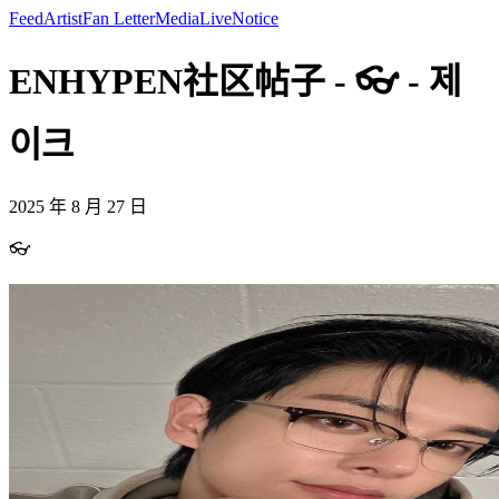
Feed
Artist
Fan Letter
Media
Live
Notice
ENHYPEN社区帖子 - 👓 - 제
이크
2025 年 8 月 27 日
👓