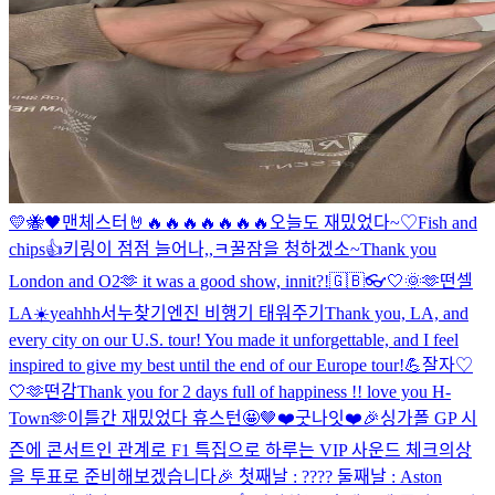
💛🐝🖤
맨체스터🤘🔥🔥🔥🔥🔥🔥🔥
오늘도 재밌었다~♡
Fish and
chips👍
키링이 점점 늘어나,,ㅋ
꿀잠을 청하겠소~
Thank you
London and O2🫶 it was a good show, innit?!
🇬🇧👓
🤍
🌞
🫶
떤셀
LA☀️
yeahhh
서누찾기
엔진 비행기 태워주기
Thank you, LA, and
every city on our U.S. tour! You made it unforgettable, and I feel
inspired to give my best until the end of our Europe tour!💪
잘자♡
🤍
🫶
떤감
Thank you for 2 days full of happiness !! love you H-
Town🫶
이틀간 재밌었다 휴스턴🤩
🤎
❤️
굿나잇❤️
🎉싱가폴 GP 시
즌에 콘서트인 관계로 F1 특집으로 하루는 VIP 사운드 체크의상
을 투표로 준비해보겠습니다🎉 첫째날 : ???? 둘째날 : Aston