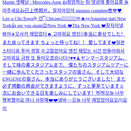
Martin 셋째날 : Mercedes-Amg 👍희망하는 팀 댓글에 좋아요를 눌
러주세요👍
已上传照片。
잘자아
입덕 mission complete😎
💙
🖤
Luv u Chi-Town🫰
😴
Chicago❤️‍🔥🤘🙂‍↕️🫶🔥👀
Amazing start New
York👍 see you again😉
New York ❤️
Thx New York ❤️
잘자아
낼
봐아
✈️
오사카 재밌었다🔥 고마워요 엔진!!
本当に幸せでした！
また戻ってきます ちょっと待ってね！！ 愛してます❤️
일본
스타디움 투어 정말 수고많았어요 엔진 재밌는 시간 만들어줘서
고마워요 금방 또 돌아오겠습니다!!♥️♥️
🗼
ヤンマースタジアム、
そして味の素スタジアムまで、 僕たちのスタジアムツアーに
一緒に歩んでくださったスタッフの皆さん、そして大切な
ENGENEの皆さん、本当にありがとうございました！ また
必ず感動の再会ができますように、ずっと夢見ています☺️
次にお会いできる日を楽しみにしています！👋👋
오늘 너무
행복했어요 마니 사랑해❤️❤️
낼바~~
오늘 너무 재밌었어요오🫠
요
이