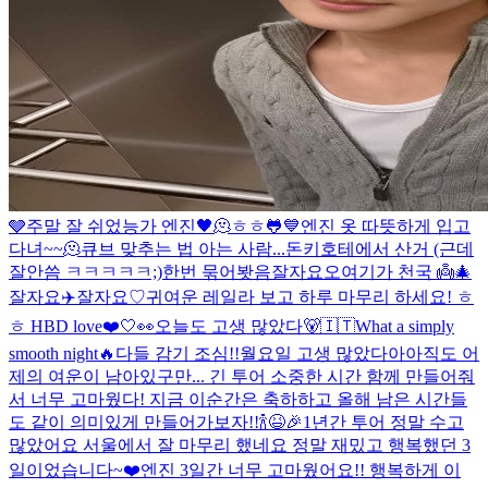
🩶
주말 잘 쉬었능가 엔진
🖤
🫠
ㅎㅎ
🐸
💙
엔진 옷 따뜻하게 입고
다녀~~🫠
큐브 맞추는 법 아는 사람...
돈키호테에서 산거 (근데
잘안씀 ㅋㅋㅋㅋㅋ;)
한번 묶어봣음
잘자요오
여기가 천국 👼
🎄
잘자요
✈️
잘자요♡
귀여운 레일라 보고 하루 마무리 하세요! ㅎ
ㅎ HBD love❤️
🤍👀
오늘도 고생 많았다🐻
🇮🇹
What a simply
smooth night
🔥
다들 감기 조심!!
월요일 고생 많았다아
아직도 어
제의 여운이 남아있구만... 긴 투어 소중한 시간 함께 만들어줘
서 너무 고마웠다! 지금 이순간은 축하하고 올해 남은 시간들
도 같이 의미있게 만들어가보자!!🍾😆🎉
1년간 투어 정말 수고
많았어요 서울에서 잘 마무리 했네요 정말 재밌고 행복했던 3
일이었습니다~❤️
엔진 3일간 너무 고마웠어요!! 행복하게 이