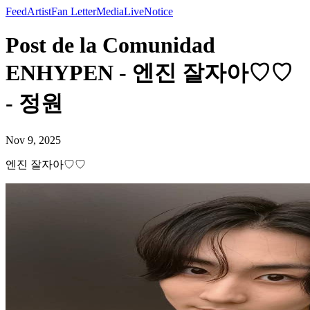
Feed
Artist
Fan Letter
Media
Live
Notice
Post de la Comunidad
ENHYPEN - 엔진 잘자아♡♡
- 정원
Nov 9, 2025
엔진 잘자아♡♡