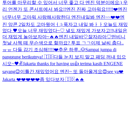
투어를 마무리할 수 있어서 너무 좋고 다 엔진 덕분이에요:) 우
리 언젠가 또 콘서트에서 봐요!!
엔진 진짜 고마워요!!!!!❤️
엔진
너무너무 고마워 사랑해
사랑한다 엔진
내일봐 엔진~~❤️❤️
엔
진 앙콘 2일차도 고마웠어ㅓ:) 푹자고 내일 봐ㅏㅏ
오늘도 재밌
었다 🖤
오늘 너무 재밌었다~♡ 낼도 재밌게 가보자고!!
내일은
더 재밌게 놀아보자아~🔥🔥
엔진 내일바🤍
잘자라아♡
떤비니
첫날 사첵 떼 무슨색으로 할까요? 투표 ㄱㄱ
이제 날씨 춥다..
ㅠㅠ 다들 감기 조심해!!!!❤️
추운 하루..
🐶
Sampai jumpa di
panggung berikutnya! 🇮🇩
다들 눈치 보지 말고 패딩 꺼내 입으
시오~
🖤✌️
Jakarta thanks for having us👍 terima kasih ENGENE
sayang😉
이틀간 재밌었어요 엔진~ 또 돌아올게요😍
see ya❤️
Jakarta ❤️❤️❤️❤️❤️
좀 있다보자 🇮🇩🔥🔥