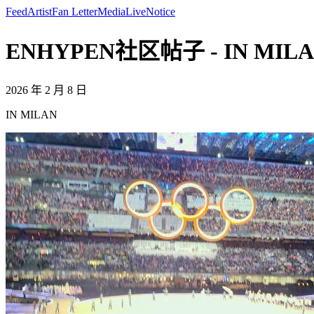
Feed
Artist
Fan Letter
Media
Live
Notice
ENHYPEN社区帖子 - IN MILA
2026 年 2 月 8 日
IN MILAN