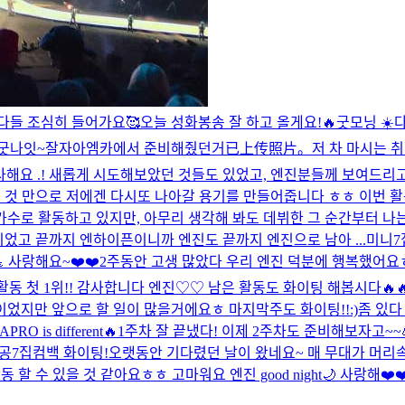
 다들 조심히 들어가요🥰
오늘 성화봉송 잘 하고 올게요!🔥
굿모닝 ☀️
굿나잇~
잘자아
엠카에서 준비해줬던거
已上传照片。
저 차 마시는 
감사해요 .! 새롭게 시도해보았던 것들도 있었고, 엔진분들께 보여드
 것 만으로 저에겐 다시또 나아갈 용기를 만들어줍니다 ㅎㅎ 이번 활
 가수로 활동하고 있지만, 아무리 생각해 봐도 데뷔한 그 순간부터 나
이었고 끝까지 엔하이픈이니까 엔진도 끝까지 엔진으로 남아 ...
미니7
 사랑해요~❤️❤️
2주동안 고생 많았다 우리 엔진 덕분에 행복했어요ㅎ
활동 첫 1위!! 감사합니다 엔진♡♡ 남은 활동도 화이팅 해봅시다🔥
었지만 앞으로 할 일이 많을거에요ㅎ 마지막주도 화이팅!!:)
좀 있다
APRO is different🔥
1주차 잘 끝냈다! 이제 2주차도 준비해보자고~~
공
7집컴백 화이팅!
오랫동안 기다렸던 날이 왔네요~ 매 무대가 머리속에 남도
 수 있을 것 같아요ㅎㅎ 고마워요 엔진 good night🌙 사랑해❤️❤