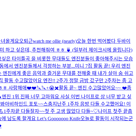
다녀올게요오
퇴근
watch me ollie (nearly)
오늘 한번 먹어봤다 두바이
취미 하고 싶은데, 추천해줘여 ㅎㅎ 🍵 (일부러 제이크시에 올립니다)
리고싶은 타이틀곡 을 비롯한 무대들도 엔진분들이 좋아해주시는 모습
동에서 엔진분들께서 걱정하는 부분...
미니 7집 활동 끝! 우리 엔진
는 엔진에게 좋은 음악과 즐거운 무대를 전해줄 때 내가 살아 숨 쉬고
집 활동 수고많았어요 엔진!! 2주가 정말 금방 갔구만 2주차는 좀 고
ㅎ 사랑해애❤️❤️
🔪🔪+😭✖️
활동 끝~ 엔진 수고많았어요~~ ❤️
좀

엔진 1위 진짜 너무 고마워요 사실 이번 나이프로 상 너무 받고 싶
 봐아
비하인드 포토~~
스춤
지난주 1주차 음방 다들 수고했어요! 이
💪
1주차끝 다들잘자~~
첫 주 고생 많았다 다들~♡
나이프 첫주 끝
춥
록 할게요 Let’s Gooooooo Knife
오늘로 활동이 시작되는군
️