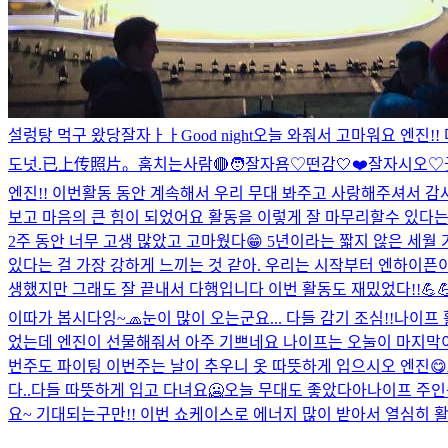
설렁탕 먹구 왔당
잘자ㅏㅏ
Good night
오늘 와줘서 고마워요 엔진!!
도넛.
已上传照片。
훔치는사람🔴
🧑
잘자욤♡
떤감
🤍
❤️
잘자시오♡
엔진!! 이번활동 동안 계속해서 우리 무대 봐주고 사랑해주셔서 
보고 마음의 큰 힘이 되었어요 활동을 이렇게 잘 마무리할수 있다는
2주 동안 너무 고생 많았고 고마웠다😁 5년이라는 짧지 않은 세월
있다는 걸 가장 강하게 느끼는 것 같아. 우리는 시작부터 엔하이픈
생했지만 그래도 잘 끝내서 다행입니다 이번 활동도 재밌었다!!💪💪
이따가 봅시다잉~
🧢
눈이 많이 오는군요... 다들 감기 조심!!
나이프 
었는데 엔진이 선물해줘서 아주 기쁘네요 나이프는 오눌이 마지막이
번주도 파이팅 이번주는 날이 추우니 옷 따뜻하게 입으시오 엔진
😋
다..다들 따뜻하게 입고 다녀요🥶
오늘 무대도 좋았다아
나이프 주인
요~ 기대되는구만!! 이번 쇼케이스로 에너지 많이 받아서 열심히 활동 할