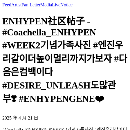
Feed
Artist
Fan Letter
Media
Live
Notice
ENHYPEN社区帖子 -
#Coachella_ENHYPEN
#WEEK2기념가족사진 #엔진우
리같이더높이멀리까지가보자 #다
음은컴백이다
#DESIRE_UNLEASH도많관
부❣️ #ENHYPENGENE❤️
2025 年 4 月 21 日
#Coachella_ENHYPEN #WEEK2기념가족사진 #엔진우리같이더