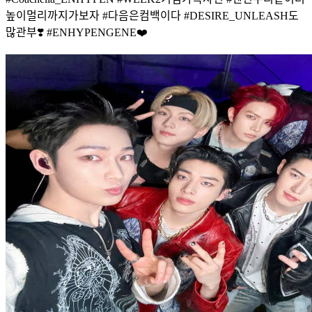
높이멀리까지가보자 #다음은컴백이다 #DESIRE_UNLEASH도
많관부❣️ #ENHYPENGENE❤️