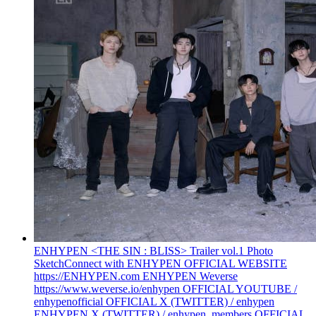
ENHYPEN <THE SIN : BLISS> Trailer vol.1 Photo
Sketch
Connect with ENHYPEN OFFICIAL WEBSITE
https://ENHYPEN.com ENHYPEN Weverse
https://www.weverse.io/enhypen OFFICIAL YOUTUBE /
enhypenofficial OFFICIAL X (TWITTER) / enhypen
ENHYPEN X (TWITTER) / enhypen_members OFFICIAL