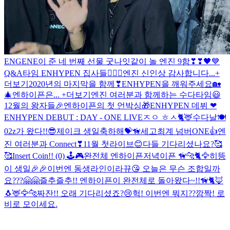
ENGENE이 준 네 번째 선물
굿나잇
같이 놀 엔진 9함❣❣
🖤💙
Q&A타임 ENHYPEN 집사들🐕‍🦺🐾
엔진 신인상 감사합니다...+
더보기
2020년의 마지막을 함께❣
ENHYPEN을 깨워주세요🏡
🎄
엔하이픈은... +더보기
엔진 여러분과 함께하는 수다타임😃
12월의 왕자들🎉
엔하이픈의 첫 언박싱🎁
ENHYPEN 데뷔 ❤
ENHYPEN DEBUT : DAY - ONE LIVE
ㅈㅇ ㅎㅅ🐈🦌
수다날🍽
02z가 왔다!!😎
제이크 생일축하해💝🦮
세고최계 넘버ONE👍
엔
진 여러분과 Connect❣
11월 첫라이브😊
다들 기다리셨나요?🥰
🥰
Insert Coin!! (0) 🕹🎮
완전체 엔하이픈
저녁이픈 🦮🐆🐈🦅
히뜽
이 생일🎉🎉
이번엔 동생라인이라뀨😘
오늘은 무슨 조합일까
요???🤗🤗
즐추즐추!! 엔하이픈이 완전체로 돌아왔다~!!🦮🐈🦊
🐧🦌🦅🐆
짜잔!! 오래 기다리셨죠?😢
헉! 이번엔 뭐지??
깜짝! 로
비로 모이세요.