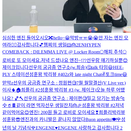
심심한 엔진 들어오시오🔀
hello~😀
막방ㅠㅠ😭😭
안 자는 엔진 모
여라🙋‍♂️
감사합니다💕
햄찌의 생일🐹🎂2
ENHYPEN
COMEBACK : DILEMMA LIVE @ Locker Room
🌕해피 추석🌕
로비로 또 모이세요.
저녁 드셨나요 엔진~!??
선우랑 얘기하실뿐😊
제이크입니다
선우의 궁금증 연구소(w.희승)🤔
talk 타임😃
HEE-
PLY 스테이션
성훈왕 박리뷰 #4
02z와 late night Chat✌
토크time😃
맏막z
선우의 궁금증 연구소 : 정원편🧐
7월 월말결산(V Live ver.)
이사🌵🏠
희플리 #2
성훈왕 박리뷰 #3 (w. 제이크)
오늘 하루 어땠
나요? 🏀🔨
선우의 궁금증 연구소 : 제이편🧐
밀고 당기는 방송
🐆
🦅🥤🍫
같이 라면 먹자
선우 생일잔치🎂🎉
성훈왕 박리뷰 #2
저녁
같이먹어요😊
엔진! 200원 들고 로비로 모이세요❣
희플리
박리뷰
성훈왕😎
엔진과의 카니발은 끝나지 않았다
Buon appetito🍽
🌹성
년의 날 기념식🌹
ENGENE♥️
ENGENE 사랑하고 감사합니다 2