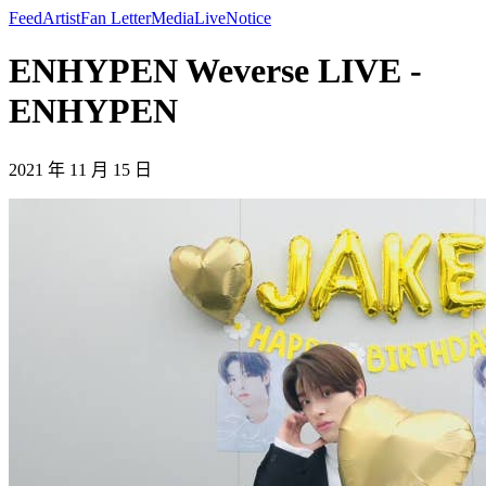
Feed
Artist
Fan Letter
Media
Live
Notice
ENHYPEN Weverse LIVE -
ENHYPEN
2021 年 11 月 15 日