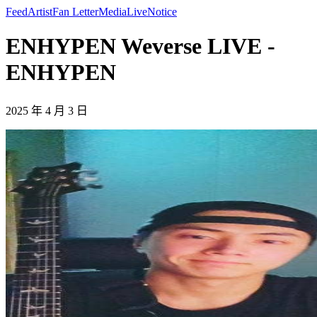
Feed
Artist
Fan Letter
Media
Live
Notice
ENHYPEN Weverse LIVE -
ENHYPEN
2025 年 4 月 3 日