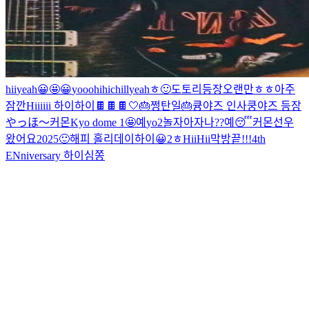
hii
yeah
😀
🤩
😀
yooo
hi
hi
chill
yeah
ㅎ
🙂
도토리등장
오랜만
ㅎㅎ
아주
잠깐
Hiiiiii
하이
하이
🍫
🍫🍫
🤍
🎂쩡탄일🎂
큥야즈 인사
쿵야즈 등장
やっほ～
커몬
Kyo dome 1
🤩
예
yo
2
놀자아
자나??
예
😴
커몬
선우
왔어요
2025
🙂
해피 홀리데이
하이
😀
2
ㅎ
HiiHii
막방끝!!!
4th
ENniversary
하이
심쫑