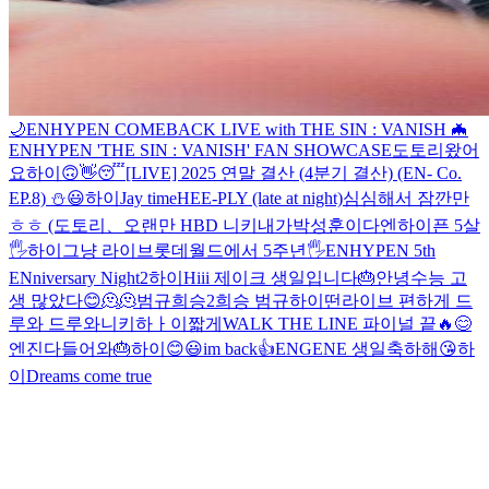
🌙
ENHYPEN COMEBACK LIVE with THE SIN : VANISH 🦇
ENHYPEN 'THE SIN : VANISH' FAN SHOWCASE
도토리왔어
요
하이
🙃
👋
😴
[LIVE] 2025 연말 결산 (4분기 결산) (EN- Co.
EP.8) ⛄️
😃
하이
Jay time
HEE-PLY (late at night)
심심해서 잠깐만
ㅎㅎ (도토리
、
오랜만
HBD 니키
내가박성훈이다
엔하이픈 5살
🖐
하이
그냥 라이브
롯데월드에서 5주년🖐
ENHYPEN 5th
ENniversary Night
2
하이
Hiii
제이크 생일입니다🎂
안녕
수능 고
생 많았다
😊
🫠
🫠
범규희승2
희승 범규
하이
떤라이브 편하게 드
루와 드루와
니키
하ㅏ이
짧게
WALK THE LINE 파이널 끝🔥
😊
엔진다들어와🎂
하이
😊
😃
im back
👍
ENGENE 생일축하해😘
하
이
Dreams come true