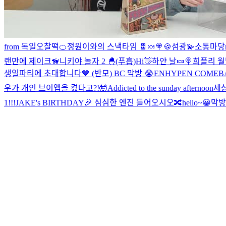
from 독일
오찰떡🍊
정원이와의 스낵타임 🍫🍬🍭🍪
섬광💫
소통마당
랜만에 제이크🦮
니키야 놀자 2 🐣
(푸흡)
Hi👋
하얀 날🍬🍭
희플리
월
생일파티에 초대합니다💙 (반모)
BC 막방 😭
ENHYPEN COMEBA
우가 개인 브이앱을 켰다고?!🤯
Addicted to the sunday afternoon
세상
1!!!
JAKE's BIRTHDAY🎉
심심한 엔진 들어오시오🔀
hello~😀
막방