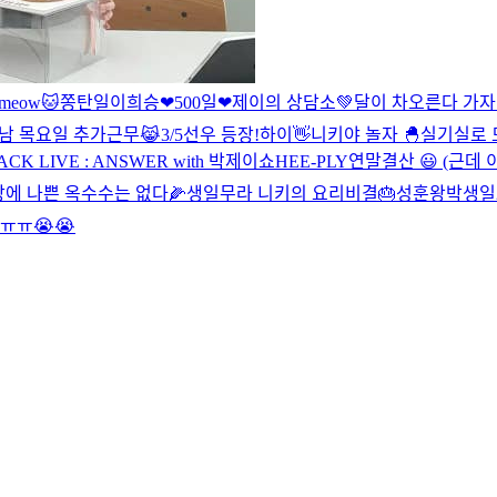
meow🐱
쫑탄일
이희승
❤500일❤
제이의 상담소💚
달이 차오른다 가자 
남 목요일 추가근무😹
3/5선우 등장!
하이👋
니키야 놀자 🐣
실기실로 모
CK LIVE : ANSWER with 박제이쇼
HEE-PLY
연말결산 😃 (근데 
에 나쁜 옥수수는 없다🌽
생일무라 니키의 요리비결🎂
성훈왕박생일2
ㅠㅠ😭😭