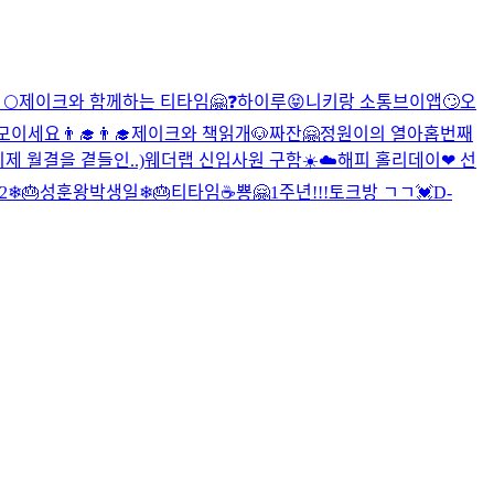
🌕
제이크와 함께하는 티타임🤗
❓
하이루😝
니키랑 소통브이앱🙄
오
이세요👨‍🎓👨‍🎓
제이크와 책읽개🐶
짜잔🤗
정원이의 열아홉번째
이제 월결을 곁들인..)
웨더랩 신입사원 구함☀️☁️
해피 홀리데이❤
선
❄🎂
성훈왕박생일❄🎂
티타임☕
뿅🤗
1주년!!!
토크방 ㄱㄱ💓
D-