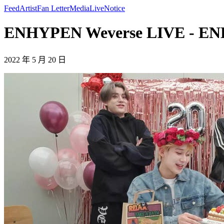
Feed
Artist
Fan Letter
Media
Live
Notice
ENHYPEN Weverse LIVE - E
2022 年 5 月 20 日