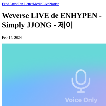
Feed
Artist
Fan Letter
Media
Live
Notice
Weverse LIVE de ENHYPEN -
Simply JJONG - 제이
Feb 14, 2024