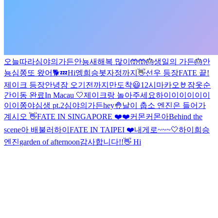
오늘따라
심야의가든
안뇽
새해복 많이🤲🤲
🎂생일의 가든🎂
안
뇽
심쫑
또 왔어🐕
💤
Hi
엥
희승봇
자정까지
👋
선우 등장
FATE 끝!
제이크 등장
안녕
잠 오기전까지만
도착
😃
12시
마카오🤘
잠옷
순
간이동 완료
In Macau
🤍
제이크랑 놀아주세요
하이이이이이이
이이
쫑야심생 pt.2
심야의가든
hey🤚
날이 춥소 엔진은 들어가
계시오
👋
FATE IN SINGAPORE ❤️
❤️
커몬커몬
아
Behind the
scene
아 배불러
하이
FATE IN TAIPEI ❤️
내게로~~~
🤍
하이
희승
엔진
garden of afternoon
감사합니다!!
👋 Hi