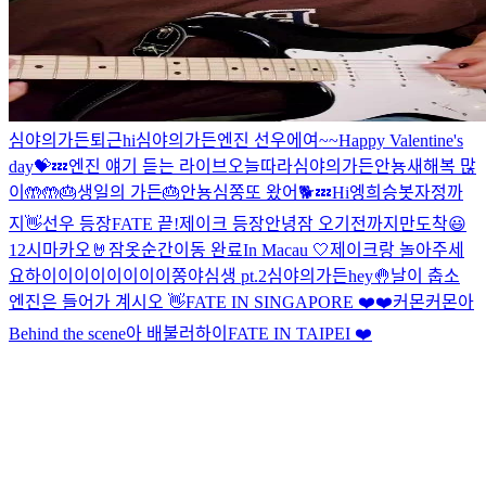
심야의가든
퇴근
hi
심야의가든
엔진 선우에여~~
Happy Valentine's
day💝
💤
엔진 얘기 듣는 라이브
오늘따라
심야의가든
안뇽
새해복 많
이🤲🤲
🎂생일의 가든🎂
안뇽
심쫑
또 왔어🐕
💤
Hi
엥
희승봇
자정까
지
👋
선우 등장
FATE 끝!
제이크 등장
안녕
잠 오기전까지만
도착
😃
12시
마카오🤘
잠옷
순간이동 완료
In Macau
🤍
제이크랑 놀아주세
요
하이이이이이이이이
쫑야심생 pt.2
심야의가든
hey🤚
날이 춥소
엔진은 들어가 계시오
👋
FATE IN SINGAPORE ❤️
❤️
커몬커몬
아
Behind the scene
아 배불러
하이
FATE IN TAIPEI ❤️