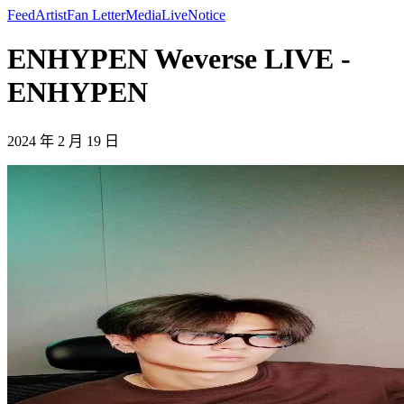
Feed
Artist
Fan Letter
Media
Live
Notice
ENHYPEN Weverse LIVE -
ENHYPEN
2024 年 2 月 19 日