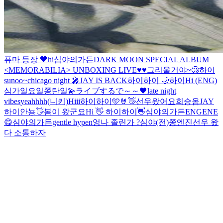
퓨마 등장 🖤
hi
심야의가든
DARK MOON SPECIAL ALBUM
<MEMORABILIA> UNBOXING LIVE
♥️
♥️
그리울거야~🥲
하이
sunoo~
chicago night 🎤
JAY IS BACK
하이
하이
🌙
하이
Hi (ENG)
심가
일요일
쫑탄일💫
ライブするで～～
🖤
late night
vibes
yeahhhh
(니키)
Hiii
하이
하이
🩵
🤘
👋
선우왔어요
희승옴
JAY
하이
안뇽
👋
봄이 왔군요
Hi 👋
하이
하이
👋
심야의가든
ENGENE
😋
심야의가든
gentle hypen
엉
나 졸린가 ?
심야(전)쫑
엔진
선우 왔
다 소통하자