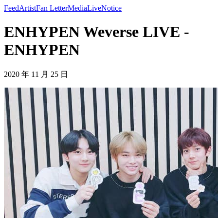
Feed
Artist
Fan Letter
Media
Live
Notice
ENHYPEN Weverse LIVE -
ENHYPEN
2020 年 11 月 25 日