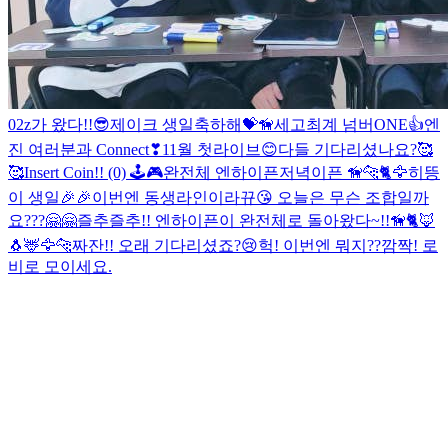
02z가 왔다!!😎
제이크 생일축하해💝🦮
세고최계 넘버ONE👍
엔
진 여러분과 Connect❣
11월 첫라이브😊
다들 기다리셨나요?🥰
🥰
Insert Coin!! (0) 🕹🎮
완전체 엔하이픈
저녁이픈 🦮🐆🐈🦅
히뜽
이 생일🎉🎉
이번엔 동생라인이라뀨😘
오늘은 무슨 조합일까
요???🤗🤗
즐추즐추!! 엔하이픈이 완전체로 돌아왔다~!!🦮🐈🦊
🐧🦌🦅🐆
짜잔!! 오래 기다리셨죠?😢
헉! 이번엔 뭐지??
깜짝! 로
비로 모이세요.