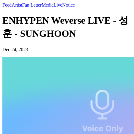
Feed
Artist
Fan Letter
Media
Live
Notice
ENHYPEN Weverse LIVE - 성
훈 - SUNGHOON
Dec 24, 2023