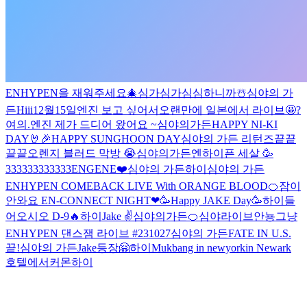
ENHYPEN을 재워주세요🎄
심가심가
심심하니까
☃️
심야의 가
든
Hiii
12월15일
엔진 보고 싶어서
오랜만에 일본에서 라이브🤩
?
여의.
엔진 제가 드디어 왔어요 ~
심야의가든
HAPPY NI-KI
DAY🤘🎉
HAPPY SUNGHOON DAY
심야의 가든 리턴즈
끝끝
끝끝
오렌지 블러드 막방 😭
심야의가든
엔하이픈 세살 🥳
333333333333
ENGENE❤️
심야의 가든
하이
심야의 가든
ENHYPEN COMEBACK LIVE With ORANGE BLOOD🍊
잠이
안와요
EN-CONNECT NIGHT❤
🥳Happy JAKE Day🥳
하이
들
어오시오
D-9🔥
하이
Jake ✌️
심야의가든
🍊
심야라이브
안뇽
그냥
ENHYPEN 댄스잼 라이브 #231027
심야의 가든
FATE IN U.S.
끝!
심야의 가든
Jake등장🤗
하이
Mukbang in newyork
in Newark
호텔에서
커몬
하이