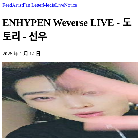
Feed
Artist
Fan Letter
Media
Live
Notice
ENHYPEN Weverse LIVE - 도
토리 - 선우
2026 年 1 月 14 日