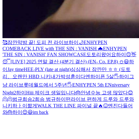
🥰
잠깐
막방 끝! 도피 전 라이브
하이
🌙
ENHYPEN
COMEBACK LIVE with THE SIN : VANISH 🦇
ENHYPEN
'THE SIN : VANISH' FAN SHOWCASE
도토리왔어요
하이
🙃
👋
😴
[LIVE] 2025 연말 결산 (4분기 결산) (EN- Co. EP.8) ⛄️
😃
하
이
Jay time
HEE-PLY (late at night)
심심해서 잠깐만 ㅎㅎ (도토
리
、
오랜만
HBD 니키
내가박성훈이다
엔하이픈 5살🖐
하이
그
냥 라이브
롯데월드에서 5주년🖐
ENHYPEN 5th ENniversary
Night
2
하이
Hiii
제이크 생일입니다🎂
안녕
수능 고생 많았다
😊
🫠
🫠
범규희승2
희승 범규
하이
떤라이브 편하게 드루와 드루와
니키
하ㅏ이
짧게
WALK THE LINE 파이널 끝🔥
😊
엔진다들어
와🎂
하이
😊
😃
im back