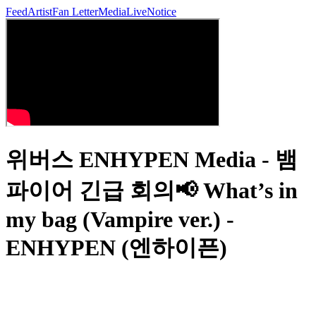
Feed
Artist
Fan Letter
Media
Live
Notice
위버스 ENHYPEN Media - 뱀
파이어 긴급 회의📢 What’s in
my bag (Vampire ver.) -
ENHYPEN (엔하이픈)