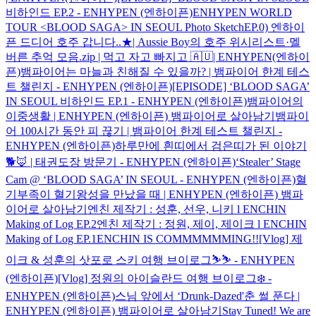
비하인드 EP.2 - ENHYPEN (엔하이픈)
ENHYPEN WORLD
TOUR <BLOOD SAGA> IN SEOUL Photo Sketch
EP.0) 엔하이
픈 드디어 호주 갑니다..★| Aussie Boy의 호주 위시리스트·멜
버른 추억 모음.zip | 먹고 자고 빠지고 🇦🇺| ENHYPEN(엔하이
픈)
뱀파이어는 마늘과 친해질 수 있을까? | 뱀파이어 한계 테스
트 챌린지 - ENHYPEN (엔하이픈)
[EPISODE] ‘BLOOD SAGA’
IN SEOUL 비하인드 EP.1 - ENHYPEN (엔하이픈)
뱀파이어의
이중생활 | ENHYPEN (엔하이픈) 뱀파이어로 살아남기
뱀파이
어 100시간 동안 피 끊기 | 뱀파이어 한계 테스트 챌린지 -
ENHYPEN (엔하이픈)
하루만에 흰띠에서 검은띠가 된 이야기
🐕🦊 | 태권도장 방문기 - ENHYPEN (엔하이픈)
‘Stealer’ Stage
Cam @ ‘BLOOD SAGA’ IN SEOUL - ENHYPEN (엔하이픈)
혈
기부족이 혈기왕성을 만났을 때 | ENHYPEN (엔하이픈) 뱀파
이어로 살아남기
엔친 제작기 : 성훈, 선우, 니키 l ENCHIN
Making of Log EP.2
엔친 제작기 : 정원, 제이, 제이크 l ENCHIN
Making of Log EP.1
ENCHIN IS COMMMMMMING!!
[Vlog] 제
이크 & 성훈의 삿포로 스키 여행 브이로그⛷️⛷️ - ENHYPEN
(엔하이픈)
[Vlog] 정원의 아이슬란드 여행 브이로그❄️ -
ENHYPEN (엔하이픈)
스님 앞에서 ‘Drunk-Dazed'춘 썰 푼다 |
ENHYPEN (엔하이픈) 뱀파이어로 살아남기
Stay Tuned! We are