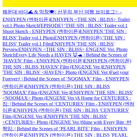
해운대 바다🌊 & 막창🍽️ | 선우의 부산 여행 브이로그✨ -
ENHYPEN (엔하이픈)
ENHYPEN <THE SIN : BLISS> Trailer
vol.1 Photo Sketch
[EPISODE] ‘THE SIN : BLISS’ Trailer vol.1
Shoot Sketch - ENHYPEN (엔하이픈)
ENHYPEN 'THE SIN :
BLISS' Trailer vol.1 Photo
ENHYPEN (엔하이픈) 'THE SIN :
BLISS' Trailer vol.1 Film
ENHYPEN 'THE SIN : BLISS'
Preview
ENHYPEN <THE SIN : BLISS> ENGENE Ver. Photo
Sketch
Every Life Needs a HAVEN 🦊🐢 | Behind the Scenes of
‘HAVEN’ Film - ENHYPEN (엔하이픈)
ENHYPEN (엔하이픈)
THE SIN : BLISS 'HAVEN' Film (ENGENE Ver.)
ENHYPEN
'THE SIN : BLISS' <HAVEN> Photo (ENGENE Ver.)
Fuel your
Forever⚡️ | Behind the Scenes of ‘NOOMAX’ Film - ENHYPEN
(엔하이픈)
ENHYPEN (엔하이픈) THE SIN : BLISS
'NOOMAX' Film (ENGENE Ver.)
ENHYPEN 'THE SIN : BLISS'
<NOOMAX> Photo (ENGENE Ver.)
A Home for CENTURIES :
집: | Behind the Scenes of ‘CENTURIES’ Film - ENHYPEN (엔하
이픈)
ENHYPEN (엔하이픈) THE SIN : BLISS 'CENTURIES'
Film (ENGENE Ver.)
ENHYPEN 'THE SIN : BLISS'
<CENTURIES> Photo (ENGENE Ver.)
Shine with Every Bite :반
짝임: | Behind the Scenes of ‘PEARL BITE’ Film - ENHYPEN
(엔하이픈)
ENHYPEN (엔하이픈) THE SIN : BLISS 'PEARL