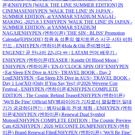
픈)
ENHYPEN [WALK THE LINE SUMMER EDITION] IN
CINEMAS
ENHYPEN 'WALK THE LINE' IN JAPAN -
SUMMER EDITION- at YANMAR STADIUM NAGAI -
MAKING -
2025.8.3 ENHYPEN 'WALK THE LINE' IN JAPAN -
SUMMER EDITION- at YANMAR STADIUM
NAGAI
ENHYPEN (엔하이픈) 'THE SIN : BLISS' Promotion
Calendar
[EPISODE] 정원 & 성훈의 엘지트윈스 시구·시타 비하
인드 - ENHYPEN (엔하이픈)
Hola & Olá 준비됐어요,
ENGENE? 곧 만나러 갑니다 ✏️ | LATAM 언어 배우기 -
ENHYPEN (엔하이픈)
TEASER | Knight Of Blood Moon |
ENHYPEN (엔하이픈) ‘EN-O’CLOCK SPIN OFF’
ENHYPEN
<Eat Sleep EN Dive in AUS> TRAVEL BOOK - Day 2
Log
ENHYPEN <Eat Sleep EN Dive in AUS> TRAVEL BOOK -
Day 1 Log
'XO (Only If You Say Yes)' @2026 Weverse Con
Festival - ENHYPEN (엔하이픈)
ENHYPEN COMPLETE
EDITION : The Cosmic Behind Teaser
ENHYPEN (엔하이픈)
‘We'll Be Fine’ Official MV
뱀파이어가 기자로서 열일했던 일대
기가 궁금하다면?✨ | 뱀자님들의 전생 체험 - ENHYPEN (엔하
이픈)
ENHYPEN (엔하이픈) Renewal Dual Symbol
Motion
ENHYPEN COMPLETE EDITION : The Cosmic Preview
Cuts #2
ENHYPEN | 2026 WECONFE DUMP
ENHYPEN (엔하
이픈) Brand Renewal Film
ENHYPEN (엔하이픈) ‘We'll Be Fine’