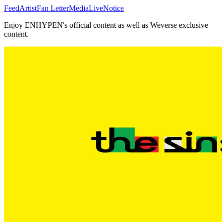
Feed
Artist
Fan Letter
Media
Live
Notice
Enjoy ENHYPEN's official content as well as Weverse exclusive
content.