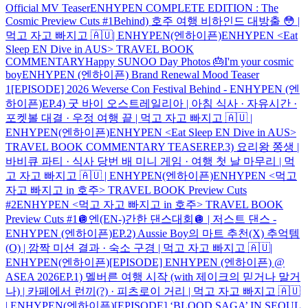
Official MV Teaser
ENHYPEN COMPLETE EDITION : The
Cosmic Preview Cuts #1
Behind) 호주 여행 비하인드 대방출 😳 |
먹고 자고 빠지고 🇦🇺| ENHYPEN(엔하이픈)
ENHYPEN <Eat
Sleep EN Dive in AUS> TRAVEL BOOK
COMMENTARY
Happy SUNOO Day Photos 🎂
I'm your cosmic
boy
ENHYPEN (엔하이픈) Brand Renewal Mood Teaser
1
[EPISODE] 2026 Weverse Con Festival Behind - ENHYPEN (엔
하이픈)
EP.4) 굿 바이 오스트레일리아 | 아침 식사 · 자유시간 ·
포켓볼 대결 · 우정 여행 끝 | 먹고 자고 빠지고 🇦🇺 |
ENHYPEN(엔하이픈)
ENHYPEN <Eat Sleep EN Dive in AUS>
TRAVEL BOOK COMMENTARY TEASER
EP.3) 요리왕 쫑생 |
바비큐 파티 · 식사 당번 배 미니 게임 · 여행 첫 날 마무리 | 먹
고 자고 빠지고 🇦🇺 | ENHYPEN(엔하이픈)
ENHYPEN <먹고
자고 빠지고 in 호주> TRAVEL BOOK Preview Cuts
#2
ENHYPEN <먹고 자고 빠지고 in 호주> TRAVEL BOOK
Preview Cuts #1
🪩엔(EN-)간한 댄스대회🪩 | 저스트 댄스 -
ENHYPEN (엔하이픈)
EP.2) Aussie Boy의 마트 추천(X) 추억템
(O) | 깜짝 미션 결과 · 숙소 구경 | 먹고 자고 빠지고 🇦🇺|
ENHYPEN(엔하이픈)
[EPISODE] ENHYPEN (엔하이픈) @
ASEA 2026
EP.1) 멜버른 여행 시작 (with 제이크의 믿거나 말거
나) | 카페에서 런끼(?) · 피츠로이 거리 | 먹고 자고 빠지고 🇦🇺
| ENHYPEN(엔하이픈)
[EPISODE] ‘BLOOD SAGA’ IN SEOUL