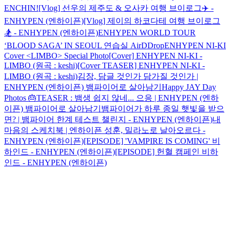
ENCHIN!
[Vlog] 선우의 제주도 & 오사카 여행 브이로그✈️ -
ENHYPEN (엔하이픈)
[Vlog] 제이의 하코다테 여행 브이로그
🏂 - ENHYPEN (엔하이픈)
ENHYPEN WORLD TOUR
‘BLOOD SAGA’ IN SEOUL 연습실 AirDDrop
ENHYPEN NI-KI
Cover <LIMBO> Special Photo
[Cover] ENHYPEN NI-KI -
LIMBO (원곡 : keshi)
[Cover TEASER] ENHYPEN NI-KI -
LIMBO (원곡 : keshi)
김장, 담글 것인가 담가질 것인가 |
ENHYPEN (엔하이픈) 뱀파이어로 살아남기
Happy JAY Day
Photos 🎂
TEASER : 뱀생 쉽지 않네... 으응 | ENHYPEN (엔하
이픈) 뱀파이어로 살아남기
뱀파이어가 하루 종일 햇빛을 받으
면? | 뱀파이어 한계 테스트 챌린지 - ENHYPEN (엔하이픈)
내
마음의 스케치북 | 엔하이픈 성훈, 밀라노로 날아오르다 -
ENHYPEN (엔하이픈)
[EPISODE] 'VAMPIRE IS COMING' 비
하인드 - ENHYPEN (엔하이픈)
[EPISODE] 헌혈 캠페인 비하
인드 - ENHYPEN (엔하이픈)