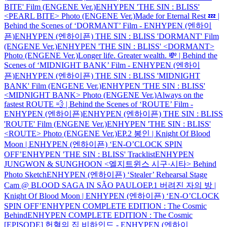
BITE' Film (ENGENE Ver.)
ENHYPEN 'THE SIN : BLISS'
<PEARL BITE> Photo (ENGENE Ver.)
Made for Eternal Rest 💤 |
Behind the Scenes of ‘DORMANT’ Film - ENHYPEN (엔하이
픈)
ENHYPEN (엔하이픈) THE SIN : BLISS 'DORMANT' Film
(ENGENE Ver.)
ENHYPEN 'THE SIN : BLISS' <DORMANT>
Photo (ENGENE Ver.)
Longer life. Greater wealth. 💸 | Behind the
Scenes of ‘MIDNIGHT BANK’ Film - ENHYPEN (엔하이
픈)
ENHYPEN (엔하이픈) THE SIN : BLISS 'MIDNIGHT
BANK' Film (ENGENE Ver.)
ENHYPEN 'THE SIN : BLISS'
<MIDNIGHT BANK> Photo (ENGENE Ver.)
Always on the
fastest ROUTE 💨 | Behind the Scenes of ‘ROUTE’ Film -
ENHYPEN (엔하이픈)
ENHYPEN (엔하이픈) THE SIN : BLISS
'ROUTE' Film (ENGENE Ver.)
ENHYPEN 'THE SIN : BLISS'
<ROUTE> Photo (ENGENE Ver.)
EP.2 봉인 | Knight Of Blood
Moon | ENHYPEN (엔하이픈) ‘EN-O’CLOCK SPIN
OFF’
ENHYPEN 'THE SIN : BLISS' Tracklist
ENHYPEN
JUNGWON & SUNGHOON <엘지트윈스 시구·시타> Behind
Photo Sketch
ENHYPEN (엔하이픈) ‘Stealer’ Rehearsal Stage
Cam @ BLOOD SAGA IN SÃO PAULO
EP.1 버려진 자의 방 |
Knight Of Blood Moon | ENHYPEN (엔하이픈) ‘EN-O’CLOCK
SPIN OFF’
ENHYPEN COMPLETE EDITION : The Cosmic
Behind
ENHYPEN COMPLETE EDITION : The Cosmic
[EPISODE] 헌혈의 집 비하인드 - ENHYPEN (엔하이