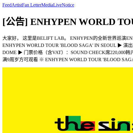
Feed
Artist
Fan Letter
Media
Live
Notice
[公告] ENHYPEN WORLD TO
大家好， 这里是BELIFT LAB。 ENHYPEN的全新世界巡演ENH
ENHYPEN WORLD TOUR 'BLOOD SAGA' IN SEOU
DOME ▶ 门票价格（含VAT）：SOUND CHECK席220,000韩元 /
满9周岁方可观看 ※ ENHYPEN WORLD TOUR 'BLO