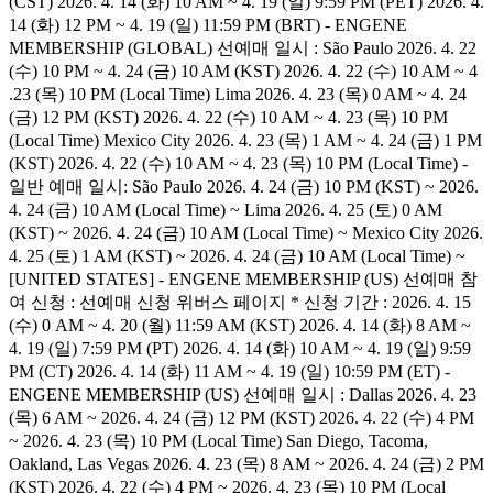
(CST) 2026. 4. 14 (화) 10 AM ~ 4. 19 (일) 9:59 PM (PET) 2026. 4.
14 (화) 12 PM ~ 4. 19 (일) 11:59 PM (BRT) - ENGENE
MEMBERSHIP (GLOBAL) 선예매 일시 : São Paulo 2026. 4. 22
(수) 10 PM ~ 4. 24 (금) 10 AM (KST) 2026. 4. 22 (수) 10 AM ~ 4
.23 (목) 10 PM (Local Time) Lima 2026. 4. 23 (목) 0 AM ~ 4. 24
(금) 12 PM (KST) 2026. 4. 22 (수) 10 AM ~ 4. 23 (목) 10 PM
(Local Time) Mexico City 2026. 4. 23 (목) 1 AM ~ 4. 24 (금) 1 PM
(KST) 2026. 4. 22 (수) 10 AM ~ 4. 23 (목) 10 PM (Local Time) -
일반 예매 일시: São Paulo 2026. 4. 24 (금) 10 PM (KST) ~ 2026.
4. 24 (금) 10 AM (Local Time) ~ Lima 2026. 4. 25 (토) 0 AM
(KST) ~ 2026. 4. 24 (금) 10 AM (Local Time) ~ Mexico City 2026.
4. 25 (토) 1 AM (KST) ~ 2026. 4. 24 (금) 10 AM (Local Time) ~
[UNITED STATES] - ENGENE MEMBERSHIP (US) 선예매 참
여 신청 : 선예매 신청 위버스 페이지 * 신청 기간 : 2026. 4. 15
(수) 0 AM ~ 4. 20 (월) 11:59 AM (KST) 2026. 4. 14 (화) 8 AM ~
4. 19 (일) 7:59 PM (PT) 2026. 4. 14 (화) 10 AM ~ 4. 19 (일) 9:59
PM (CT) 2026. 4. 14 (화) 11 AM ~ 4. 19 (일) 10:59 PM (ET) -
ENGENE MEMBERSHIP (US) 선예매 일시 : Dallas 2026. 4. 23
(목) 6 AM ~ 2026. 4. 24 (금) 12 PM (KST) 2026. 4. 22 (수) 4 PM
~ 2026. 4. 23 (목) 10 PM (Local Time) San Diego, Tacoma,
Oakland, Las Vegas 2026. 4. 23 (목) 8 AM ~ 2026. 4. 24 (금) 2 PM
(KST) 2026. 4. 22 (수) 4 PM ~ 2026. 4. 23 (목) 10 PM (Local