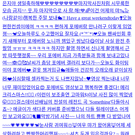
은지야 생일축하해💙💙💙💙💙💙💙💙마지막사진처럼 시무룩한
모습 금지^^ 웃.자 마지막으로 사.랑.해!💙🌈
이건 어제의 먀🦦🦭
(나랑같이)행복한 주말 보내🐇!! Have a great weekend
today❣️
오늘
편한컨셉이에여 ㅋㅋㅋㅋ 편하게 포에버랑 만나려구 이랗게 입었
졍~~🐒
오늘하루도 수고했어요 잘자요 (*´꒳`*)❤︎
오늘 팬싸인회 후
기 새해부터 포에버랑 노니까 잼있구 씽났다😋
이날 사실 완전 추
웠엉 ㅠㅠㅠ ㅋㅋㅋㅋㅋ 하지만 촬영 하면서 신나게 촬영해서 근
방 따뜻햇졌롱~~ 우리 포에버 지금 가족분들과 함께 보내고있나
여~~🙈🙃🥰
날씨가 춥당 포에버 갤러리 보다가~~
오늘도 화이팅
이야 포에버❤️ 겉옷 챙겨입규🐇
애들아 건강히 오래오래 같이살자
🧸❤️
심심할때 셀카찍는거 도 나쁘지않낭~🖤
영상 찍는내내 너무
너무 재미있었어요😍 포에버도 영상보고 행복하면 좋겠다! 메리
크리스마스!!❤️‍🔥 (이런이 보조출연 고마워$)
이날 사진 많이 찍었넹
🤭🙆🏼‍♀️
걸스데이선배님의 전설의 레전드 곡 'Something'다들아시
죠~? 에글이가 색다른 커버를 준비했으닝 다들 릴레이댄스 어게
인 보고와요❤️‍🔥🐈‍⬛
막방기념 사진~~ 나의 하트 뿅뿅 다 받았나여
~~~💗💗💗💗💗🐒
눈사람 귀여워☃️
🦊여우 먀가 왔어용🦊
어제 세
상화려하고 빤짝한머리했져~~~✨
셔츠 두개 입은걸까요? ~ 원래