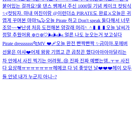
붙어있는 걸까요?
울 댄스 쌤께서 주신 1000일 기념 케이크 컷팅식
✨(컷팅자. 먀
내 여친이랑 @이런
더쇼 PIRATE도 완료⚔️
오늘은 귀
엽게 꾸며본 먀먀🦦🦭
오늘 Pirate 하고 Don't speak 둘다해서 너무
조앙~~🐒
난생 처음 도전해본 양갈래 머리^_^🐛🐛🐛
오늘 날씨가
정말 추웠어용 ❄️☃️❄️🤍🌬🌬🌬 얼른 나도 눈오는거 보고싶다
Pirate dresssssss🐅MV ❤️‍🩹
오늘 완전 빤짝빤짝 ✨
금미아.
포에버
선물은 아샤❤️
어제 왕왕 기엽고 큰 곱창끈 했다아아아아
달리는
차 안에서 사진 찍기는 어려웡..😢 진짜 진짜 예뻤는뎅..ㅜㅠ 사진
다 요상해ㅠㅠㅠㅠㅠㅠㅠ
헤메코 다 넘 좋앗던 날❤️❤️❤️
헤이 모두
들 안녕 내가 누군지 아니~?