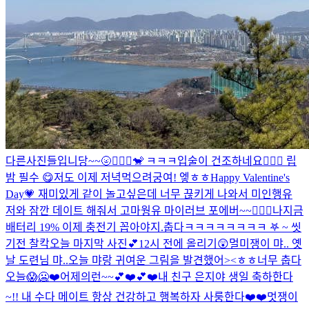
다른사진들입니당~~🌝🙆🏼‍♀️🐒 ㅋㅋㅋ
입술이 건조하네요🤦🏻‍♀️ 립
밤 필수 😋
저도 이제 저녁먹으려궁여! 엫ㅎㅎ
Happy Valentine's
Day💗 재미있게 같이 놀고싶은데 너무 끊키게 나와서 미인행유
저와 잠깐 데이트 해줘서 고마웡유 마이러브 포에버~~🙆🏼‍♀️
나지금
배터리 19% 이제 충전기 꼽아야지.
춥다
ㅋㅋㅋㅋㅋㅋㅋㅋ 𖤐 ~ 씻
기전 찰칵
오늘 마지막 사진💕
12시 전에 올리기😲
멀미쟁이 먀.. 옛
날 도련님 먀..
오늘 먀랑 귀여운 그림을 발견했어><ㅎㅎ
너무 춥다
오늘😱🥶❤️
어제의런~~
💕❤️💕❤️
내 친구 은지야 생일 축하한다
~!! 내 수다 메이트 항상 건강하고 행복하자 사룽한다❤️❤️
멋쟁이